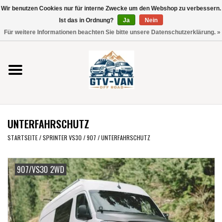
Wir benutzen Cookies nur für interne Zwecke um den Webshop zu verbessern.
Verwende
Ist das in Ordnung?
Ja
Nein
die
0 Artikel - €0,00
Für weitere Informationen beachten Sie bitte unsere Datenschutzerklärung. »
Pfeile
Startseite
nach
oben
und
Vito / V-Klasse 447
unten,
um
Viano /Vito 639
das
UNTERFAHRSCHUTZ
verfügbare
VW T7 2025
Ergebnis
STARTSEITE
/
SPRINTER VS30 / 907
/
UNTERFAHRSCHUTZ
auszuwählen.
VW T6
Drücke
907/VS30 2WD
die
Eingabetaste,
VW T5
um
zum
VW CRAFTER / MAN TGE