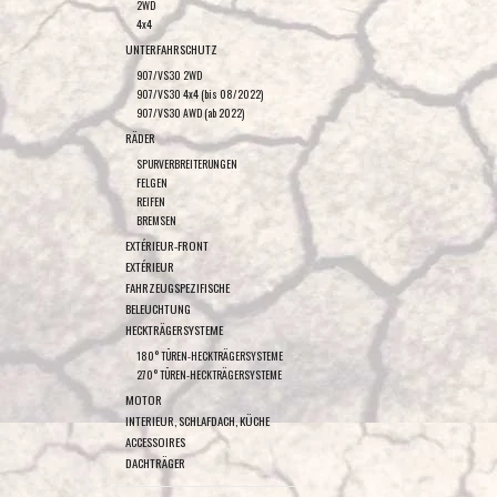
2WD
4x4
UNTERFAHRSCHUTZ
907/VS30 2WD
907/VS30 4x4 (bis 08/2022)
907/VS30 AWD (ab 2022)
RÄDER
SPURVERBREITERUNGEN
FELGEN
REIFEN
BREMSEN
EXTÉRIEUR-FRONT
EXTÉRIEUR
FAHRZEUGSPEZIFISCHE
BELEUCHTUNG
HECKTRÄGERSYSTEME
180° TÜREN-HECKTRÄGERSYSTEME
270° TÜREN-HECKTRÄGERSYSTEME
MOTOR
INTERIEUR, SCHLAFDACH, KÜCHE
ACCESSOIRES
DACHTRÄGER