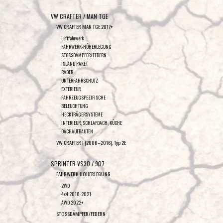
VW CRAFTER / MAN TGE
VW CRAFTER MAN TGE 2017+
Luftfahrwerk
FAHRWERK-HÖHERLEGUNG
STOSSDÄMPFER/FEDERN
ISLAND PAKET
RÄDER
UNTERFAHRSCHUTZ
EXTÉRIEUR
FAHRZEUGSPEZIFISCHE
BELEUCHTUNG
HECKTRÄGERSYSTEME
INTERIEUR, SCHLAFDACH, KÜCHE
DACHAUFBAUTEN
VW CRAFTER I (2006–2016), Typ 2E
SPRINTER VS30 / 907
FAHRWERK-HÖHERLEGUNG
2WD
4x4 2018-2021
AWD 2022+
STOSSDÄMPFER/FEDERN