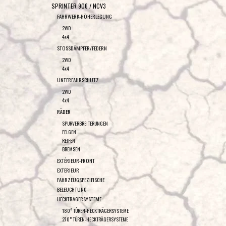
SPRINTER 906 / NCV3
FAHRWERK-HÖHERLEGUNG
2WD
4x4
STOSSDÄMPFER/FEDERN
2WD
4x4
UNTERFAHRSCHUTZ
2WD
4x4
RÄDER
SPURVERBREITERUNGEN
FELGEN
REIFEN
BREMSEN
EXTÉRIEUR-FRONT
EXTERIEUR
FAHRZEUGSPEZIFISCHE
BELEUCHTUNG
HECKTRÄGERSYSTEME
180° TÜREN-HECKTRÄGERSYSTEME
270° TÜREN-HECKTRÄGERSYSTEME