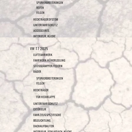
SPURVERBREITERUNGEN
REIFEN
FELGEN
HECKTRÄGERSYSTEM
UNTERFAHRSCHUTZ
ACCESSOIRES
INTERIEUR, KÜCHE
VW T7 2025
LUFTFAHRWERK
FAHRWERK-HÖHERLEGUNG
STOSSDÄMPFER/FEDERN
RÄDER
SPURVERBREITERUNGEN
FELGEN
HECKTRÄGER
FÜR HECKKLAPPE
UNTERFAHRSCHUTZ
EXTÉRIEUR
FAHRZEUGSPEZIFISCHE
BELEUCHTUNG
DACHAUFBAUTEN
INTERIEUR, SCHLAFDACH, KÜCHE