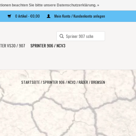
ationen beachten Sie bitte unsere Datenschutzerklärung. »
0 Artikel - €0,00
Mein Konto / Kundenkonto anlegen
Verwende
die
TER VS30 / 907
SPRINTER 906 / NCV3
Pfeile
nach
oben
und
unten,
STARTSEITE
/
SPRINTER 906 / NCV3
/
RÄDER
/
BREMSEN
um
das
verfügbare
Ergebnis
auszuwählen.
Drücke
die