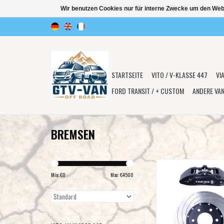
Wir benutzen Cookies nur für interne Zwecke um den Web
STARTSEITE
VITO / V-KLASSE 447
VI
FORD TRANSIT / + CUSTOM
ANDERE VA
BREMSEN
Tarox FRONT Big Brake Up
Mercedes Sprinter 906 +
Min: €
0
Max: €
4500
4x4
ZUM WARENKORB HI