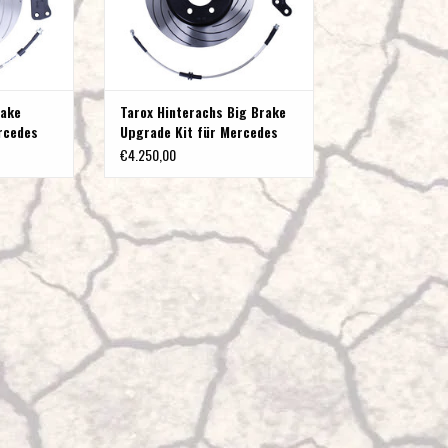
rake
Tarox Hinterachs Big Brake
rcedes
Upgrade Kit für Mercedes
7 RWD und
Sprinter 906 + 907 RWD und
€4.250,00
4x4