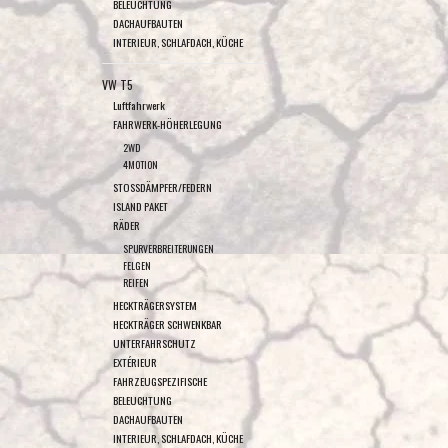
BELEUCHTUNG
DACHAUFBAUTEN
INTERIEUR, SCHLAFDACH, KÜCHE
VW T5
Luftfahrwerk
FAHRWERK-HÖHERLEGUNG
2WD
4MOTION
STOSSDÄMPFER/FEDERN
ISLAND PAKET
RÄDER
SPURVERBREITERUNGEN
FELGEN
REIFEN
HECKTRÄGERSYSTEM
HECKTRÄGER SCHWENKBAR
UNTERFAHRSCHUTZ
EXTÉRIEUR
FAHRZEUGSPEZIFISCHE
BELEUCHTUNG
DACHAUFBAUTEN
INTERIEUR, SCHLAFDACH, KÜCHE