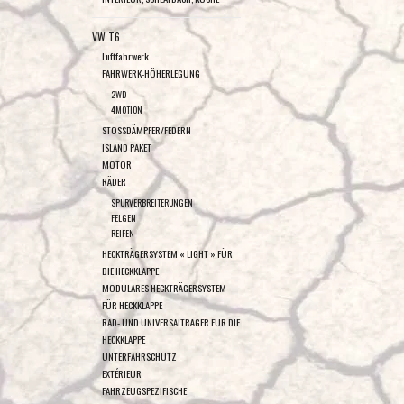
VW T6
Luftfahrwerk
FAHRWERK-HÖHERLEGUNG
2WD
4MOTION
STOSSDÄMPFER/FEDERN
ISLAND PAKET
MOTOR
RÄDER
SPURVERBREITERUNGEN
FELGEN
REIFEN
HECKTRÄGERSYSTEM « LIGHT » FÜR
DIE HECKKLAPPE
MODULARES HECKTRÄGERSYSTEM
FÜR HECKKLAPPE
RAD- UND UNIVERSALTRÄGER FÜR DIE
HECKKLAPPE
UNTERFAHRSCHUTZ
EXTÉRIEUR
FAHRZEUGSPEZIFISCHE