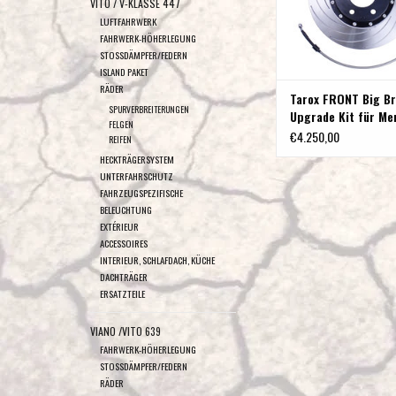
VITO / V-KLASSE 447
LUFTFAHRWERK
FAHRWERK-HÖHERLEGUNG
STOSSDÄMPFER/FEDERN
ISLAND PAKET
RÄDER
Tarox FRONT Big B
SPURVERBREITERUNGEN
Upgrade Kit für Me
FELGEN
Sprinter 906 + 90
€4.250,00
REIFEN
4x4
HECKTRÄGERSYSTEM
UNTERFAHRSCHUTZ
FAHRZEUGSPEZIFISCHE
BELEUCHTUNG
EXTÉRIEUR
ACCESSOIRES
INTERIEUR, SCHLAFDACH, KÜCHE
DACHTRÄGER
ERSATZTEILE
VIANO /VITO 639
FAHRWERK-HÖHERLEGUNG
STOSSDÄMPFER/FEDERN
RÄDER