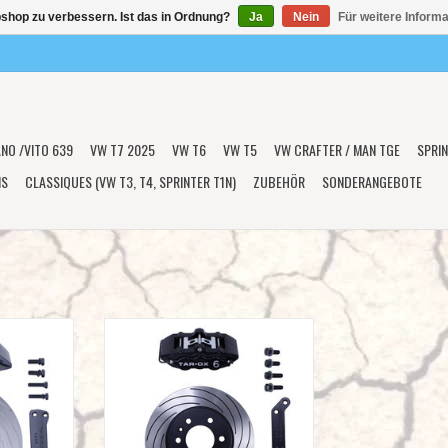
shop zu verbessern. Ist das in Ordnung?
Ja
Nein
Für weitere Inform
ANO /VITO 639
VW T7 2025
VW T6
VW T5
VW CRAFTER / MAN TGE
SPRIN
NS
CLASSIQUES (VW T3, T4, SPRINTER T1N)
ZUBEHÖR
SONDERANGEBOTE
grade Kit für
Tarox Hinterachs Big Brake Upgrade
 907 RWD und
Kit für Mercedes Sprinter 906 + 907
RWD und 4x4
NZUFÜGEN
ZUM WARENKORB HINZUFÜGEN