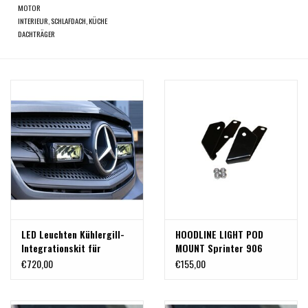
MOTOR
INTERIEUR, SCHLAFDACH, KÜCHE
DACHTRÄGER
LED Leuchten Kühlergill-
HOODLINE LIGHT POD
Integrationskit für
MOUNT Sprinter 906
Sprinter 906 /NCV3
(auch CB Funk)
€720,00
€155,00
(2014-2017)