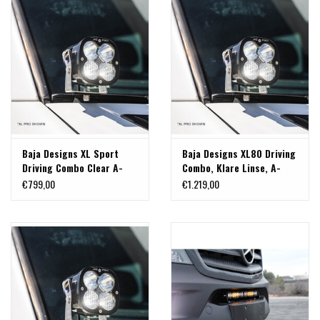
Baja Designs XL Sport
Baja Designs XL80 Driving
Driving Combo Clear A-
Combo, Klare Linse, A-
Säulen-LED Leuchten Set -
Säulen-high performance
€799,00
€1.219,00
für Mercedes Sprinter
LED Leuchten Set - für
906
Mercedes Sprinter 906