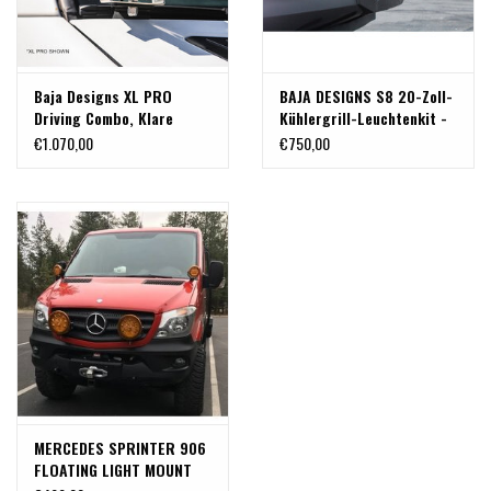
Baja Designs XL PRO
BAJA DESIGNS S8 20-Zoll-
Driving Combo, Klare
Kühlergrill-Leuchtenkit -
Linse, A-Säulen-high
für Mercedes Sprinter
€1.070,00
€750,00
performance LED
906/NCV3
Leuchten Set - für
Mercedes Sprinter 906
MERCEDES SPRINTER 906
FLOATING LIGHT MOUNT