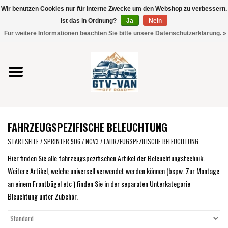
Wir benutzen Cookies nur für interne Zwecke um den Webshop zu verbessern.
Verwende
Ist das in Ordnung?
Ja
Nein
die
0 Artikel - €0,00
Für weitere Informationen beachten Sie bitte unsere Datenschutzerklärung. »
Pfeile
Startseite
nach
oben
und
Vito / V-Klasse 447
unten,
um
Viano /Vito 639
das
FAHRZEUGSPEZIFISCHE BELEUCHTUNG
verfügbare
VW T7 2025
Ergebnis
STARTSEITE
/
SPRINTER 906 / NCV3
/
FAHRZEUGSPEZIFISCHE BELEUCHTUNG
auszuwählen.
Hier finden Sie alle fahrzeugspezifischen Artikel der Beleuchtungstechnik.
VW T6
Drücke
Weitere Artikel, welche universell verwendet werden können (bspw. Zur Montage
die
an einem Frontbügel etc ) finden Sie in der separaten Unterkategorie
Eingabetaste,
VW T5
Bleuchtung unter Zubehör.
um
zum
VW CRAFTER / MAN TGE