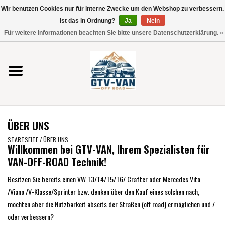
Wir benutzen Cookies nur für interne Zwecke um den Webshop zu verbessern.
Verwende
Ist das in Ordnung?
Ja
Nein
die
0 Artikel - €0,00
Für weitere Informationen beachten Sie bitte unsere Datenschutzerklärung. »
Pfeile
Startseite
nach
oben
und
Vito / V-Klasse 447
unten,
um
Viano /Vito 639
das
ÜBER UNS
verfügbare
VW T7 2025
Ergebnis
STARTSEITE
/
ÜBER UNS
Willkommen bei GTV-VAN, Ihrem Spezialisten für
auszuwählen.
VAN-OFF-ROAD Technik!
VW T6
Drücke
die
Besitzen Sie bereits einen VW T3/T4/T5/T6/ Crafter oder Mercedes Vito
Eingabetaste,
VW T5
/Viano /V-Klasse/Sprinter bzw. denken über den Kauf eines solchen nach,
um
möchten aber die Nutzbarkeit abseits der Straßen (off road) ermöglichen und /
zum
oder verbessern?
VW CRAFTER / MAN TGE