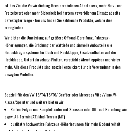
ausgewählten
Ist das Ziel die Verwirklichung Ihres persönlichen Abenteuers, mehr Nutz- und
Suchergebnis
SPRINTER VS30 / 907
Freizeitwert oder mehr Sicherheit bei hartem gewerblichem Einsatz abseits
zu
befestigter Wege - bei uns finden Sie zahlreiche Produkte, welche dies
gelangen.
ermöglichen.
Sprinter 906 / NCV3
Benutzer
Wir bieten die Umrüstung auf größere Offroad-Bereifung, Fahrzeug-
von
Höherlegungen, die Erhöhung der Wattiefe und sinnvolle Anbauteile wie
FORD TRANSIT / + CUSTOM
Touchgeräten
Gepäckträgersysteme für Dach und Heckklappe, Ersatzradhalter auf der
können
Heckklappe, Unterfahrschutz-Platten, verstärkte Abschleppösen und vieles
Touch-
ANDERE VANS
mehr. Alle diese Produkte sind speziell entwickelt für die Verwendung in den
und
besagten Modellen.
Streichgesten
Classiques (VW T3, T4, Sprinter
verwenden.
T1N)
Speziell für den VW T3/T4/T5/T6/ Crafter oder Mercedes Vito /Viano /V-
Zubehör
Klasse/Sprinter und weitere bieten wir:
Reifen, Felgen und Kompletträder mit Strassen oder Off road Bereifung wie
bspw. All-Terrain (AT) Mud-Terrain (MT)
SONDERANGEBOTE
qualitativ hochwertige Fahrzeug-Höherlegungen für mehr Bodenfreiheit