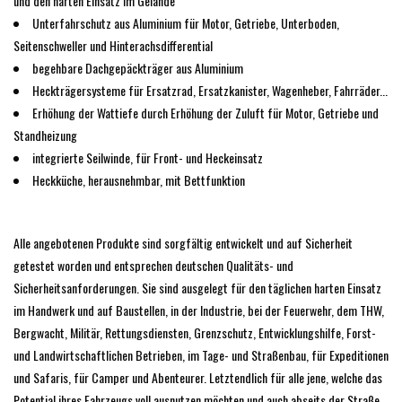
und den harten Einsatz im Gelände
Unterfahrschutz aus Aluminium für Motor, Getriebe, Unterboden,
Seitenschweller und Hinterachsdifferential
begehbare Dachgepäckträger aus Aluminium
Heckträgersysteme für Ersatzrad, Ersatzkanister, Wagenheber, Fahrräder...
Erhöhung der Wattiefe durch Erhöhung der Zuluft für Motor, Getriebe und
Standheizung
integrierte Seilwinde, für Front- und Heckeinsatz
Heckküche, herausnehmbar, mit Bettfunktion
Alle angebotenen Produkte sind sorgfältig entwickelt und auf Sicherheit
getestet worden und entsprechen deutschen Qualitäts- und
Sicherheitsanforderungen. Sie sind ausgelegt für den täglichen harten Einsatz
im Handwerk und auf Baustellen, in der Industrie, bei der Feuerwehr, dem THW,
Bergwacht, Militär, Rettungsdiensten, Grenzschutz, Entwicklungshilfe, Forst-
und Landwirtschaftlichen Betrieben, im Tage- und Straßenbau, für Expeditionen
und Safaris, für Camper und Abenteurer. Letztendlich für alle jene, welche das
Potential ihres Fahrzeugs voll ausnutzen möchten und auch abseits der Straße