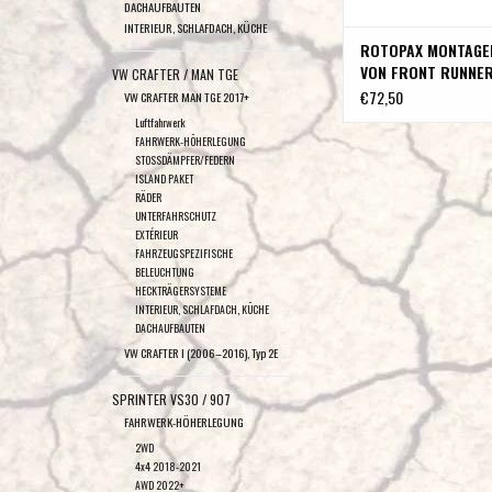
DACHAUFBAUTEN
INTERIEUR, SCHLAFDACH, KÜCHE
ROTOPAX MONTAGE
VON FRONT RUNNE
VW CRAFTER / MAN TGE
€72,50
VW CRAFTER MAN TGE 2017+
Luftfahrwerk
FAHRWERK-HÖHERLEGUNG
STOSSDÄMPFER/FEDERN
ISLAND PAKET
RÄDER
UNTERFAHRSCHUTZ
EXTÉRIEUR
FAHRZEUGSPEZIFISCHE
BELEUCHTUNG
HECKTRÄGERSYSTEME
INTERIEUR, SCHLAFDACH, KÜCHE
DACHAUFBAUTEN
VW CRAFTER I (2006–2016), Typ 2E
SPRINTER VS30 / 907
FAHRWERK-HÖHERLEGUNG
2WD
4x4 2018-2021
AWD 2022+