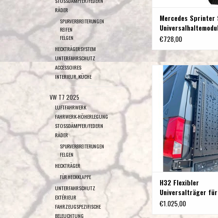
STOSSDÄMPFER/FEDERN
RÄDER
Mercedes Sprinter
SPURVERBREITERUNGEN
Universalhaltemodul
REIFEN
Hecktür rechts (18
€728,00
FELGEN
HECKTRÄGERSYSTEM
UNTERFAHRSCHUTZ
ACCESSOIRES
H32 Flexibler Universaltr
INTERIEUR, KÜCHE
Hecktür links Mercedes S
907 (mit 180° Schar
VW T7 2025
ZUM WARENKORB HI
LUFTFAHRWERK
FAHRWERK-HÖHERLEGUNG
STOSSDÄMPFER/FEDERN
RÄDER
SPURVERBREITERUNGEN
FELGEN
HECKTRÄGER
FÜR HECKKLAPPE
H32 Flexibler
UNTERFAHRSCHUTZ
Universalträger für
EXTÉRIEUR
Hecktür links Merc
€1.025,00
FAHRZEUGSPEZIFISCHE
Sprinter 906 & 907
BELEUCHTUNG