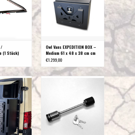
 /
Owl Vans EXPEDITION BOX –
e (1 Stück)
Medium 61 x 48 x 38 cm cm
€1.299,00
– XL 76x48x43 cm
1UP PIN LOCK Schloss zur
Fahrradsicherung
RB HINZUFÜGEN
ZUM WARENKORB HINZUFÜGEN