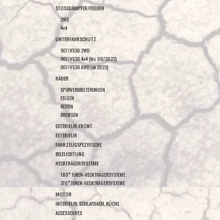
STOSSDÄMPFER/FEDERN
2WD
4x4
UNTERFAHRSCHUTZ
907/VS30 2WD
907/VS30 4x4 (bis 08/2022)
907/VS30 AWD (ab 2022)
RÄDER
SPURVERBREITERUNGEN
FELGEN
REIFEN
BREMSEN
EXTÉRIEUR-FRONT
EXTÉRIEUR
FAHRZEUGSPEZIFISCHE
BELEUCHTUNG
HECKTRÄGERSYSTEME
180° TÜREN-HECKTRÄGERSYSTEME
270° TÜREN-HECKTRÄGERSYSTEME
MOTOR
INTERIEUR, SCHLAFDACH, KÜCHE
ACCESSOIRES