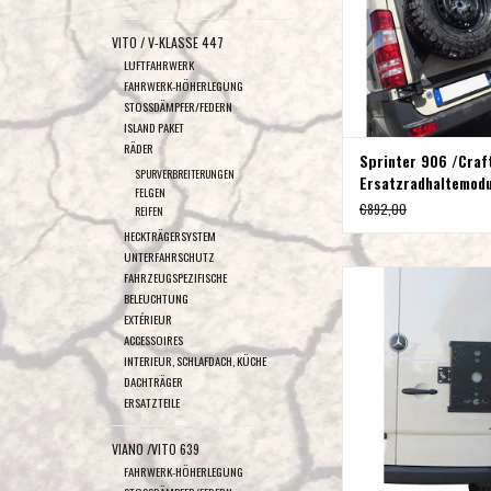
VITO / V-KLASSE 447
LUFTFAHRWERK
FAHRWERK-HÖHERLEGUNG
STOSSDÄMPFER/FEDERN
ISLAND PAKET
RÄDER
Sprinter 906 /Craft
SPURVERBREITERUNGEN
Ersatzradhaltemodu
FELGEN
Hecktür links (180°
€892,00
REIFEN
HECKTRÄGERSYSTEM
UNTERFAHRSCHUTZ
Mercedes Sprinter 906 /V
FAHRZEUGSPEZIFISCHE
BELEUCHTUNG
Universalhaltemodul für
EXTÉRIEUR
rechts (180° T
ACCESSOIRES
ZUM WARENKORB HI
INTERIEUR, SCHLAFDACH, KÜCHE
DACHTRÄGER
ERSATZTEILE
VIANO /VITO 639
FAHRWERK-HÖHERLEGUNG