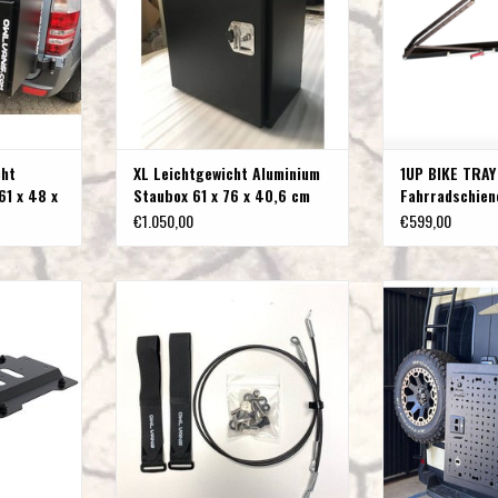
cht
XL Leichtgewicht Aluminium
1UP BIKE TRAY
61 x 48 x
Staubox 61 x 76 x 40,6 cm
Fahrradschien
€1.050,00
€599,00
TTE -VON
1UP VERTICAL BIKE KIT (Paar) FÜR 2
EXPEDITION BOX 
ER
Fahrräder
ZUM WARENKO
NZUFÜGEN
ZUM WARENKORB HINZUFÜGEN