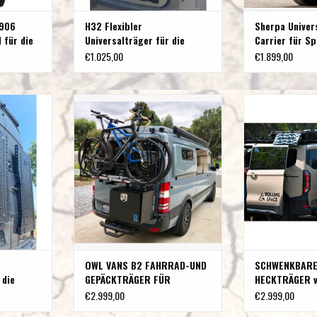
 906
H32 Flexibler
Sherpa Univer
 für die
Universalträger für die
Carrier für Sp
0° Tür)
Hecktür rechts Mercedes
(2007-2018)
€1.025,00
€1.899,00
Sprinter 906 & 907 (mit
180° Scharnieren)
äger für die
OWL VANS B2 FAHRRAD-UND
SCHWENKBARER 
printer 906 &
GEPÄCKTRÄGER FÜR SPRINTER
Rollin
nieren)
906/NCV3
ZUM WARENKO
NZUFÜGEN
ZUM WARENKORB HINZUFÜGEN
OWL VANS B2 FAHRRAD-UND
SCHWENKBAR
 die
GEPÄCKTRÄGER FÜR
HECKTRÄGER v
edes
SPRINTER 906/NCV3
Space
€2.999,00
€2.999,00
 (mit