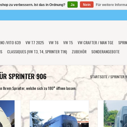
shop zu verbessern. Ist das in Ordnung?
Ja
Nein
Für weitere Inform
ANO /VITO 639
VW T7 2025
VW T6
VW T5
VW CRAFTER / MAN TGE
SPRIN
NS
CLASSIQUES (VW T3, T4, SPRINTER T1N)
ZUBEHÖR
SONDERANGEBOTE
ÜR SPRINTER 906
STARTSEITE
/
SPRINTER 9
n Ihrem Sprinter, welche sich zu 180° öffnen lassen.
VW Crafter I
VW Crafter I / Sprinter 906 -
Mercedes Sp
altemodul für
Ersatzradhaltemodul für die Hecktür
Ersatzradhaltemod
80° Tür)
links oder rechts (180° Tür)
links (
NZUFÜGEN
ZUM WARENKORB HINZUFÜGEN
ZUM WARENKO