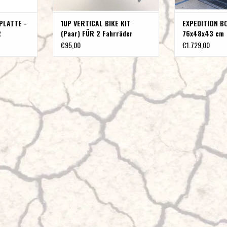
PLATTE -
1UP VERTICAL BIKE KIT
EXPEDITION B
R
(Paar) FÜR 2 Fahrräder
76x48x43 cm
€95,00
€1.729,00