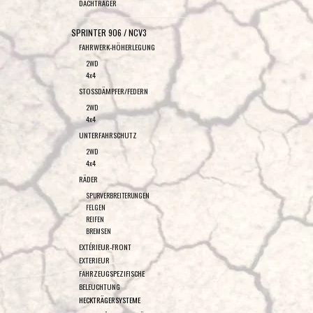
DACHTRÄGER
SPRINTER 906 / NCV3
FAHRWERK-HÖHERLEGUNG
2WD
4x4
STOSSDÄMPFER/FEDERN
2WD
4x4
UNTERFAHRSCHUTZ
2WD
4x4
RÄDER
SPURVERBREITERUNGEN
FELGEN
REIFEN
BREMSEN
EXTÉRIEUR-FRONT
EXTERIEUR
FAHRZEUGSPEZIFISCHE
BELEUCHTUNG
HECKTRÄGERSYSTEME