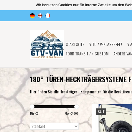
Wir benutzen Cookies nur für interne Zwecke um den Web
STARTSEITE
VITO / V-KLASSE 447
VI
FORD TRANSIT / + CUSTOM
ANDERE VA
180° TÜREN-HECKTRÄGERSYSTEME F
Hier finden Sie alle Heckträger - Komponenten für die Hecktüren a
Mercedes Sprinter 906 / 
SALE
(2006-2016) - Ersatzradh
Min: €
0
Max: €
4000
die Hecktür links (1
ZUM WARENKORB HI