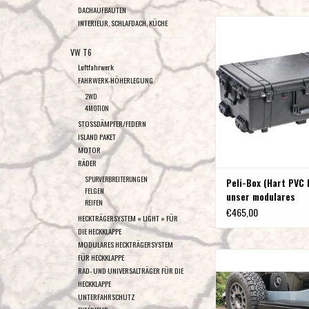
180° Scharnieren)
DACHAUFBAUTEN
Peli-Box (Hart PVC Box
INTERIEUR, SCHLAFDACH, KÜCHE
modulares Heckträgersy
T5/T6 und MB Vito
VW T6
Luftfahrwerk
ZUM WARENKORB HI
FAHRWERK-HÖHERLEGUNG
2WD
4MOTION
STOSSDÄMPFER/FEDERN
ISLAND PAKET
MOTOR
RÄDER
SPURVERBREITERUNGEN
Peli-Box (Hart PVC 
FELGEN
unser modulares
REIFEN
Heckträgersystem 
€465,00
HECKTRÄGERSYSTEM « LIGHT » FÜR
T5/T6 und MB Vito/
DIE HECKKLAPPE
MODULARES HECKTRÄGERSYSTEM
Owl Van Leichtgewicht
FÜR HECKKLAPPE
Staubox 61 x 48 x 
RAD- UND UNIVERSALTRÄGER FÜR DIE
HECKKLAPPE
ZUM WARENKORB HI
UNTERFAHRSCHUTZ