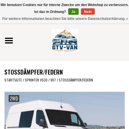
Wir benutzen Cookies nur für interne Zwecke um den Webshop zu verbessern.
Verwende
Ist das in Ordnung?
Ja
Nein
die
0 Artikel - €0,00
Für weitere Informationen beachten Sie bitte unsere Datenschutzerklärung. »
Pfeile
Startseite
nach
oben
und
Vito / V-Klasse 447
unten,
um
Viano /Vito 639
das
STOSSDÄMPFER/FEDERN
verfügbare
VW T7 2025
Ergebnis
STARTSEITE
/
SPRINTER VS30 / 907
/
STOSSDÄMPFER/FEDERN
auszuwählen.
VW T6
Drücke
2WD
die
Eingabetaste,
VW T5
um
zum
VW CRAFTER / MAN TGE