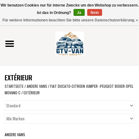
Wir benutzen Cookies nur für interne Zwecke um den Webshop zu verbessern.
Verwende
Ist das in Ordnung?
Ja
Nein
die
0 Artikel - €0,00
Für weitere Informationen beachten Sie bitte unsere Datenschutzerklärung. »
Pfeile
Startseite
nach
oben
und
Vito / V-Klasse 447
unten,
um
Viano /Vito 639
das
EXTÉRIEUR
verfügbare
VW T7 2025
Ergebnis
STARTSEITE
/
ANDERE VANS
/
FIAT DUCATO-CITROEN JUMPER -PEUGEOT BOXER-OPEL
MOVANO C
/
EXTÉRIEUR
auszuwählen.
VW T6
Drücke
die
Eingabetaste,
VW T5
um
zum
VW CRAFTER / MAN TGE
ANDERE VANS