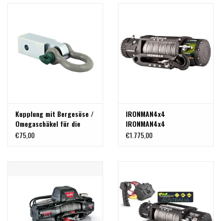
Kupplung mit Bergesöse /
IRONMAN4x4
Omegaschäkel für die
IRONMAN4x4
quadratische US 2 Zoll
Monsterwinch Seilwinde
€75,00
€1.775,00
Aufnahme
mit 5,4 T Synthetikseil