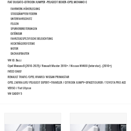
ausgewählten
FIAT DUCATO-CITROEN JUMPER -PEUGEOT BOXER-OPEL MOVANO C
Suchergebnis
FAHRWERK-HÖHERLEGUNG
SPRINTER VS30 / 907
STOSSDÄMPFER/FEDERN
zu
UNTERFAHRSCHUTZ
gelangen.
FELGEN
Sprinter 906 / NCV3
SPURVERBREITERUNGEN
Benutzer
EXTÉRIEUR
von
FAHRZEUGSPEZIFISCHE BELEUCHTUNG
HECKTRÄGERSYSTEME
FORD TRANSIT / + CUSTOM
Touchgeräten
MOTOR
können
DACHAUFBAUTEN
Touch-
VW ID. Buzz
ANDERE VANS
Opel Movano B (2010-2021) / Renault Master 2010+ / Nissan NV400 (Interstar) - (2010+)
und
IVECO DAILY
Streichgesten
RENAULT TRAFIC /OPEL VIVARO/ NISSAN PRIMASTAR
Classiques (VW T3, T4, Sprinter
verwenden.
OPEL ZAFIRA LIFE/ PEUGEOT EXPERT+TRAVELER / CITROEN JUMPY+SPACETOURER / TOYOTA PRO ACE
T1N)
VERSO / Fiat Ulysse
VW CADDY 5
Zubehör
SONDERANGEBOTE