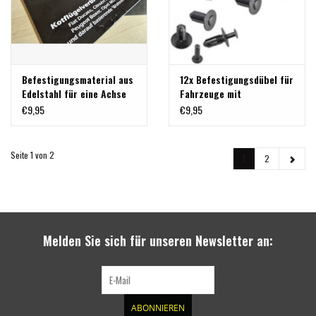
Befestigungsmaterial aus
12x Befestigungsdübel für
Edelstahl für eine Achse
Fahrzeuge mit
werksseitiger Beplankung
€9,95
€9,95
/ Kotflügelverbreiterung
Seite 1 von 2
1
2
Melden Sie sich für unseren Newsletter an:
ABONNIEREN