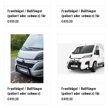
Frontbügel / Bullfänger
Frontbügel / Bullfänger
(poliert oder schwarz) für
(poliert oder schwarz) für
PEUGEOT BOXER 2024+
CITROEN JUMPER 2024+
€499,00
€499,00
Frontbügel / Bullfänger
Frontbügel / Bullfänger
(poliert oder schwarz)
(poliert oder schwarz) für
für Citroën Jumper 2014+
CITROEN JUMPER , Fiat
€499,00
€499,00
Ducato , Opel Movano,
Toyota Proace Max24 und