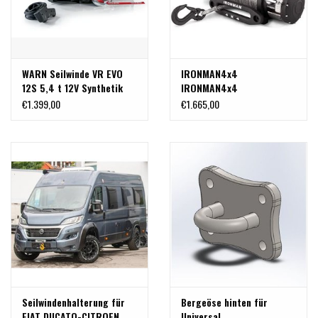
WARN Seilwinde VR EVO
IRONMAN4x4
12S 5,4 t 12V Synthetik
IRONMAN4x4
Seil 27.4M / 9.5MM
Monsterwinch 4,3 T
€1.399,00
€1.665,00
Seilwinde mit
Synthetikseil
Seilwindenhalterung für
Bergeöse hinten für
FIAT DUCATO-CITROEN
Universal