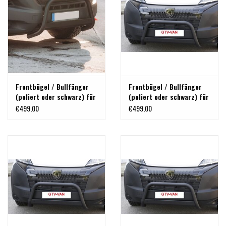
Frontbügel / Bullfänger
Frontbügel / Bullfänger
(poliert oder schwarz) für
(poliert oder schwarz) für
FIAT DUCATO (2014+)
FIAT DUCATO 2024
€499,00
€499,00