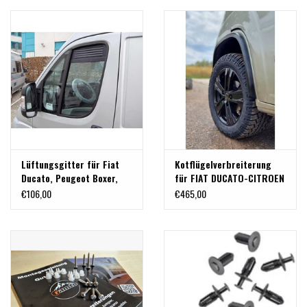
Peugeot Boxer (jeweils
Modell 2024+), D=60 mm
Lüftungsgitter für Fiat
Kotflügelverbreiterung
Ducato, Peugeot Boxer,
für FIAT DUCATO-CITROEN
Citroen Jumper
JUMPER -PEUGEOT BOXER-
€106,00
€465,00
OPEL MOVANO C Typ 250
(X250/X290) ab Baujahr
2006