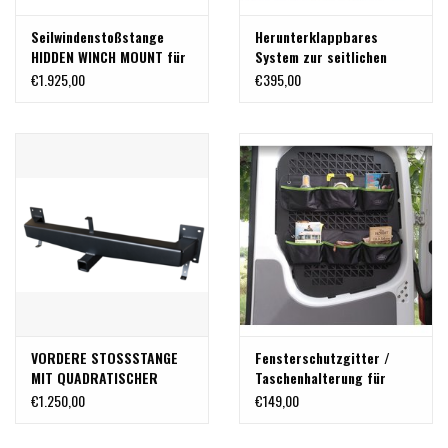
Seilwindenstoßstange
Herunterklappbares
HIDDEN WINCH MOUNT für
System zur seitlichen
Fiat Ducato, Citroen
Befestigung von
€1.925,00
€395,00
Jumper, Peugeot Boxer
Sandblechen am Mercedes
Sprinter und anderen.
VORDERE STOSSSTANGE
Fensterschutzgitter /
MIT QUADRATISCHER
Taschenhalterung für
AUFNAHMEKUPPLUNG FIAT
Peugeot Boxer Fiat Ducato
€1.250,00
€149,00
DUCATO-CITROEN JUMPER
Citroen Jumper
-PEUGEOT BOXER