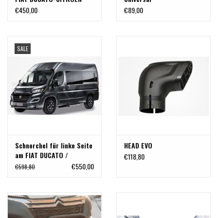
JUMPER -PEUGEOT BOXER
Anhängerkupplung mit
€450,00
€89,00
Typ 250
Lochbild 83x56
SALE
Schnorchel für linke Seite
HEAD EVO
am FIAT DUCATO /
€118,80
CITROËN JUMPER /
€550,00
€598,80
PEUGEOT BOXER (2006 - )