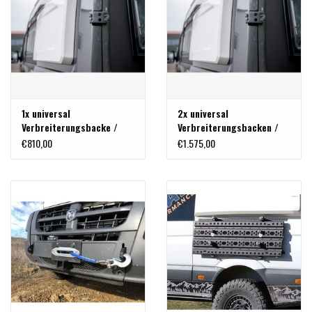
1x universal
2x universal
Verbreiterungsbacke /
Verbreiterungsbacken /
Ohr zum Querschlafen
Ohren zum Querschlafen
€810,00
€1.575,00