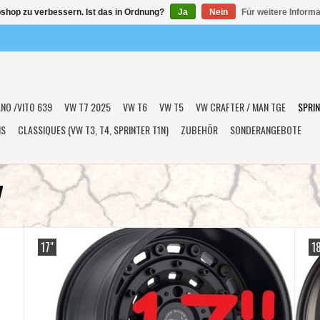
shop zu verbessern. Ist das in Ordnung?
Ja
Nein
Für weitere Inform
ANO /VITO 639
VW T7 2025
VW T6
VW T5
VW CRAFTER / MAN TGE
SPRIN
NS
CLASSIQUES (VW T3, T4, SPRINTER T1N)
ZUBEHÖR
SONDERANGEBOTE
7
17"
1