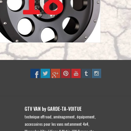
Eingabetaste,
um
zum
ausgewählten
Suchergebnis
zu
gelangen.
Benutzer
von
Touchgeräten
können
Touch-
und
Streichgesten
verwenden.
GTV VAN by GARDE-TA-VOITUE
technique offroad, aménagement, équipement,
accessoires pour les vans notamment 4x4,