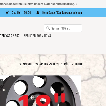
ationen beachten Sie bitte unsere Datenschutzerklärung. »
0 Artikel - €0,00
Mein Konto / Kundenkonto anlegen
Verwende
die
TER VS30 / 907
SPRINTER 906 / NCV3
Pfeile
nach
oben
und
unten,
STARTSEITE
/
SPRINTER VS30 / 907
/
RÄDER
/
FELGEN
um
das
verfügbare
8"
Ergebnis
auszuwählen.
Drücke
die