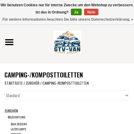
Wir benutzen Cookies nur für interne Zwecke um den Webshop zu verbessern.
Verwende
Ist das in Ordnung?
Ja
Nein
die
0 Artikel - €0,00
Für weitere Informationen beachten Sie bitte unsere Datenschutzerklärung. »
Pfeile
Startseite
nach
oben
und
Vito / V-Klasse 447
unten,
um
Viano /Vito 639
das
CAMPING-/KOMPOSTTOILETTEN
verfügbare
VW T7 2025
Ergebnis
STARTSEITE
/
ZUBEHÖR
/
CAMPING-/KOMPOSTTOILETTEN
auszuwählen.
VW T6
Drücke
die
ZUBEHÖR
Eingabetaste,
VW T5
BELEUCHTUNG
um
BAJA DESIGNS
zum
VW CRAFTER / MAN TGE
LAZER LAMPS