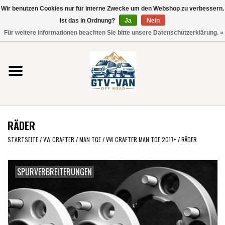
Wir benutzen Cookies nur für interne Zwecke um den Webshop zu verbessern.
Verwende
Ist das in Ordnung?
Ja
Nein
die
0 Artikel - €0,00
Für weitere Informationen beachten Sie bitte unsere Datenschutzerklärung. »
Pfeile
Startseite
nach
oben
und
Vito / V-Klasse 447
unten,
um
Viano /Vito 639
das
RÄDER
verfügbare
VW T7 2025
Ergebnis
STARTSEITE
/
VW CRAFTER / MAN TGE
/
VW CRAFTER MAN TGE 2017+
/
RÄDER
auszuwählen.
VW T6
Drücke
SPURVERBREITERUNGEN
die
Eingabetaste,
VW T5
um
zum
VW CRAFTER / MAN TGE