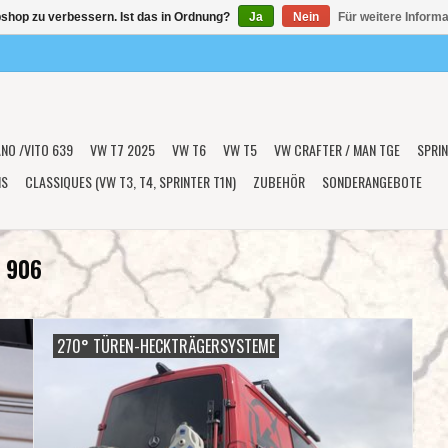
shop zu verbessern. Ist das in Ordnung?
Ja
Nein
Für weitere Inform
ANO /VITO 639
VW T7 2025
VW T6
VW T5
VW CRAFTER / MAN TGE
SPRIN
NS
CLASSIQUES (VW T3, T4, SPRINTER T1N)
ZUBEHÖR
SONDERANGEBOTE
 906
270° TÜREN-HECKTRÄGERSYSTEME