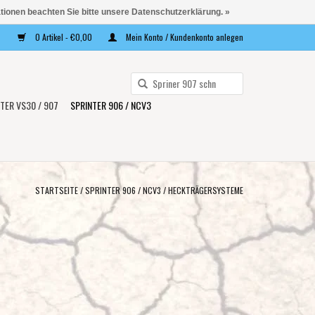
ationen beachten Sie bitte unsere Datenschutzerklärung. »
0 Artikel - €0,00
Mein Konto / Kundenkonto anlegen
Verwende
die
TER VS30 / 907
SPRINTER 906 / NCV3
Pfeile
nach
oben
und
unten,
STARTSEITE
/
SPRINTER 906 / NCV3
/
HECKTRÄGERSYSTEME
um
das
verfügbare
Ergebnis
auszuwählen.
Drücke
die