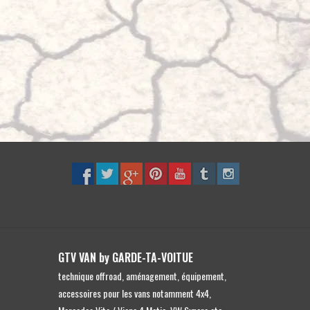
Eingabetaste,
um
zum
ausgewählten
Suchergebnis
zu
gelangen.
Benutzer
von
Touchgeräten
können
Touch-
und
Streichgesten
verwenden.
GTV VAN by GARDE-TA-VOITUE
technique offroad, aménagement, équipement,
accessoires pour les vans notamment 4x4,