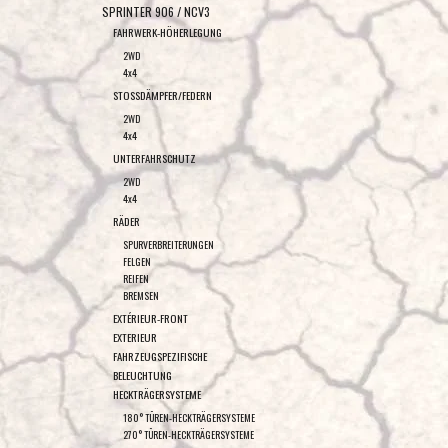
SPRINTER 906 / NCV3
FAHRWERK-HÖHERLEGUNG
2WD
4x4
STOSSDÄMPFER/FEDERN
2WD
4x4
UNTERFAHRSCHUTZ
2WD
4x4
RÄDER
SPURVERBREITERUNGEN
FELGEN
REIFEN
BREMSEN
EXTÉRIEUR-FRONT
EXTERIEUR
FAHRZEUGSPEZIFISCHE
BELEUCHTUNG
HECKTRÄGERSYSTEME
180° TÜREN-HECKTRÄGERSYSTEME
270° TÜREN-HECKTRÄGERSYSTEME