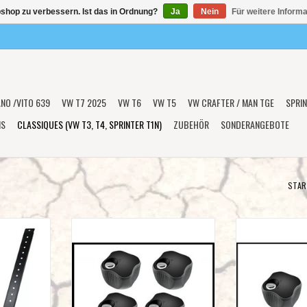
shop zu verbessern. Ist das in Ordnung?
Ja
Nein
Für weitere Inform
ANO /VITO 639
VW T7 2025
VW T6
VW T5
VW CRAFTER / MAN TGE
SPRIN
NS
CLASSIQUES (VW T3, T4, SPRINTER T1N)
ZUBEHÖR
SONDERANGEBOTE
STAR
alter T3
Handmutter M8 verschliessbar (4
Handmutter M8 v
fast alle
Stück). Die ideale Alternative zu
Stück). Die idea
chrauben
Vorhängeschloss
Vorhäng
)
ZUM WARENKORB HINZUFÜGEN
ZUM WARENKO
dmuttern
NZUFÜGEN