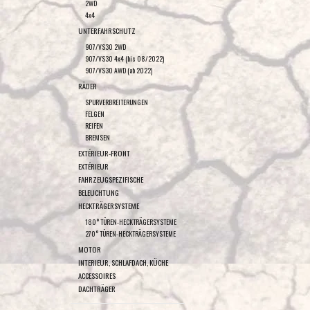
2WD
4x4
UNTERFAHRSCHUTZ
907/VS30 2WD
907/VS30 4x4 (bis 08/2022)
907/VS30 AWD (ab 2022)
RÄDER
SPURVERBREITERUNGEN
FELGEN
REIFEN
BREMSEN
EXTÉRIEUR-FRONT
EXTÉRIEUR
FAHRZEUGSPEZIFISCHE
BELEUCHTUNG
HECKTRÄGERSYSTEME
180° TÜREN-HECKTRÄGERSYSTEME
270° TÜREN-HECKTRÄGERSYSTEME
MOTOR
INTERIEUR, SCHLAFDACH, KÜCHE
ACCESSOIRES
DACHTRÄGER