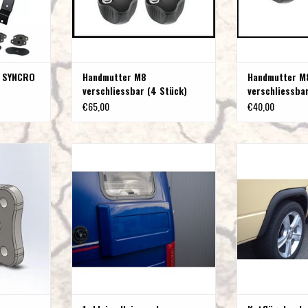
3 SYNCRO
Handmutter M8
Handmutter M
verschliessbar (4 Stück)
verschliessba
€65,00
€40,00
Universal
1x kleine Universal
Kotflügelverb
chbild 83x56
Verbreiterungsbacke / Ohr zum
/Schutzleis
Querschlafen/Stauraum passend für
NZUFÜGEN
ZUM WARENKO
diverse Vans
ZUM WARENKORB HINZUFÜGEN