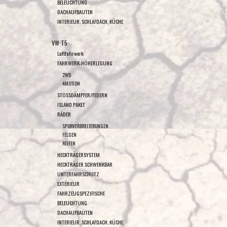
BELEUCHTUNG
DACHAUFBAUTEN
INTERIEUR, SCHLAFDACH, KÜCHE
VW T5
Luftfahrwerk
FAHRWERK-HÖHERLEGUNG
2WD
4MOTION
STOSSDÄMPFER/FEDERN
ISLAND PAKET
RÄDER
SPURVERBREITERUNGEN
FELGEN
REIFEN
HECKTRÄGERSYSTEM
HECKTRÄGER SCHWENKBAR
UNTERFAHRSCHUTZ
EXTÉRIEUR
FAHRZEUGSPEZIFISCHE
BELEUCHTUNG
DACHAUFBAUTEN
INTERIEUR, SCHLAFDACH, KÜCHE