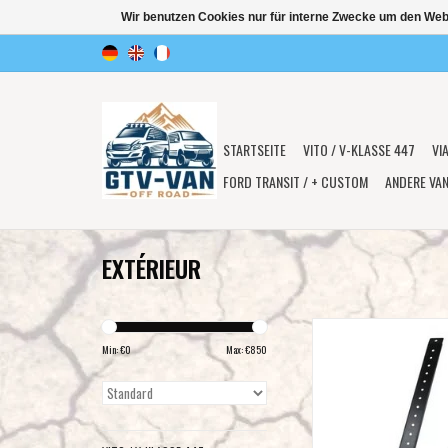
Wir benutzen Cookies nur für interne Zwecke um den Web
STARTSEITE
VITO / V-KLASSE 447
VI
FORD TRANSIT / + CUSTOM
ANDERE VA
EXTÉRIEUR
GTV-GMB Sandblechh
SYNCRO. Passend für 
Min: €
0
Max: €
850
Sandbleche. Zum Ans
(Abnehmbar
Lieferung ohne Han
ZUM WARENKORB HI