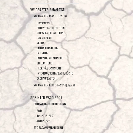
VW CRAFTER / MAN TGE
VW CRAFTER MAN TGE 2017+
Luftfahrwerk
FAHRWERK-HÖHERLEGUNG
STOSSDÄMPFER/FEDERN
ISLAND PAKET
RÄDER
UNTERFAHRSCHUTZ
EXTÉRIEUR
FAHRZEUGSPEZIFISCHE
BELEUCHTUNG
HECKTRÄGERSYSTEME
INTERIEUR, SCHLAFDACH, KÜCHE
DACHAUFBAUTEN
VW CRAFTER I (2006–2016), Typ 2E
SPRINTER VS30 / 907
FAHRWERK-HÖHERLEGUNG
2WD
4x4 2018-2021
AWD 2022+
STOSSDÄMPFER/FEDERN