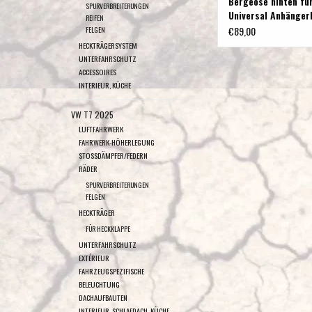
Bergeöse hinten fü
SPURVERBREITERUNGEN
Universal Anhänger
REIFEN
mit Lochbild 83x56
€89,00
FELGEN
HECKTRÄGERSYSTEM
UNTERFAHRSCHUTZ
ACCESSOIRES
INTERIEUR, KÜCHE
VW T7 2025
LUFTFAHRWERK
FAHRWERK-HÖHERLEGUNG
STOSSDÄMPFER/FEDERN
RÄDER
SPURVERBREITERUNGEN
FELGEN
HECKTRÄGER
FÜR HECKKLAPPE
UNTERFAHRSCHUTZ
EXTÉRIEUR
FAHRZEUGSPEZIFISCHE
BELEUCHTUNG
DACHAUFBAUTEN
INTERIEUR, SCHLAFDACH, KÜCHE