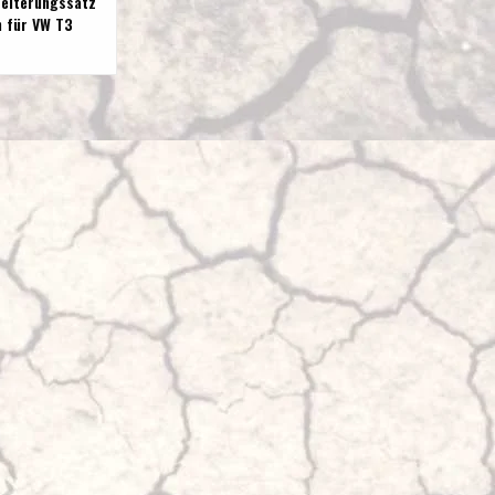
reiterungssatz
n für VW T3