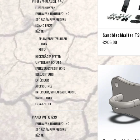
VITO / V-KLASSE 447
LUFTFAHRWERK
FAHRWERK-HÖHERLEGUNG
STOSSDÄMPFER/FEDERN
ISLAND PAKET
RÄDER
Sandblechhalter T
SPURVERBREITERUNGEN
€205,00
FELGEN
REIFEN
HECKTRÄGERSYSTEM
UNTERFAHRSCHUTZ
Bergeöse hinten für 
FAHRZEUGSPEZIFISCHE
BELEUCHTUNG
Anhängerkupplung mit Lo
EXTÉRIEUR
ZUM WARENKORB HI
ACCESSOIRES
INTERIEUR, SCHLAFDACH, KÜCHE
DACHTRÄGER
ERSATZTEILE
VIANO /VITO 639
FAHRWERK-HÖHERLEGUNG
STOSSDÄMPFER/FEDERN
RÄDER