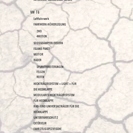
VW T6
Luftfahrwerk
FAHRWERK-HÖHERLEGUNG
2WD
4MOTION
STOSSDÄMPFER/FEDERN
ISLAND PAKET
MOTOR
RÄDER
SPURVERBREITERUNGEN
FELGEN
REIFEN
HECKTRÄGERSYSTEM « LIGHT » FÜR
DIE HECKKLAPPE
MODULARES HECKTRÄGERSYSTEM
FÜR HECKKLAPPE
RAD- UND UNIVERSALTRÄGER FÜR DIE
HECKKLAPPE
UNTERFAHRSCHUTZ
EXTÉRIEUR
FAHRZEUGSPEZIFISCHE