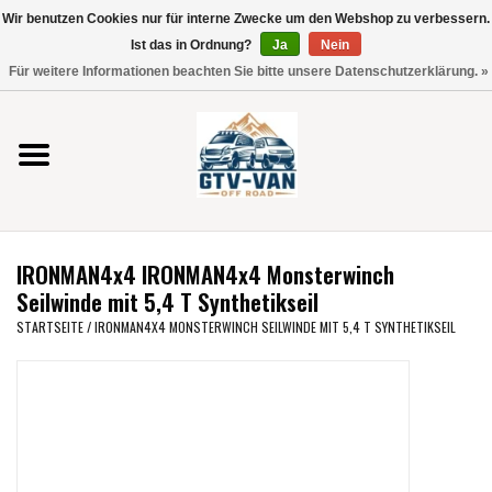
Wir benutzen Cookies nur für interne Zwecke um den Webshop zu verbessern.
Verwende
Ist das in Ordnung?
Ja
Nein
die
0 Artikel - €0,00
Für weitere Informationen beachten Sie bitte unsere Datenschutzerklärung. »
Pfeile
Startseite
nach
oben
und
Vito / V-Klasse 447
unten,
um
Viano /Vito 639
das
IRONMAN4x4 IRONMAN4x4 Monsterwinch
verfügbare
VW T7 2025
Seilwinde mit 5,4 T Synthetikseil
Ergebnis
STARTSEITE
/
IRONMAN4X4 MONSTERWINCH SEILWINDE MIT 5,4 T SYNTHETIKSEIL
auszuwählen.
VW T6
Drücke
die
Eingabetaste,
VW T5
um
zum
VW CRAFTER / MAN TGE