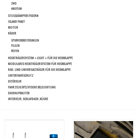
ausgewählten
2WD
Suchergebnis
4MOTION
SPRINTER VS30 / 907
STOSSDÄMPFER/FEDERN
zu
ISLAND PAKET
gelangen.
MOTOR
Sprinter 906 / NCV3
Benutzer
RÄDER
von
SPURVERBREITERUNGEN
FELGEN
FORD TRANSIT / + CUSTOM
Touchgeräten
REIFEN
können
HECKTRÄGERSYSTEM « LIGHT » FÜR DIE HECKKLAPPE
Touch-
MODULARES HECKTRÄGERSYSTEM FÜR HECKKLAPPE
ANDERE VANS
RAD- UND UNIVERSALTRÄGER FÜR DIE HECKKLAPPE
und
UNTERFAHRSCHUTZ
Streichgesten
EXTÉRIEUR
Classiques (VW T3, T4, Sprinter
verwenden.
FAHRZEUGSPEZIFISCHE BELEUCHTUNG
T1N)
DACHAUFBAUTEN
INTERIEUR, SCHLAFDACH, KÜCHE
Zubehör
SONDERANGEBOTE