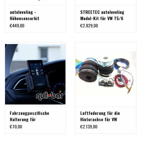
autoleveling -
STREETEC autoleveling
Höhensensorkit
Modul-Kit für VW T5/6
€449,00
€2.829,00
Fahrzeugpeszifische
Luftfederung für die
Halterung für
Hinterachse für VW
Bedienungsmodul für VW
T5/T6/T6.1 von MAD
€70,00
€2.139,00
T5/T6/T6.1