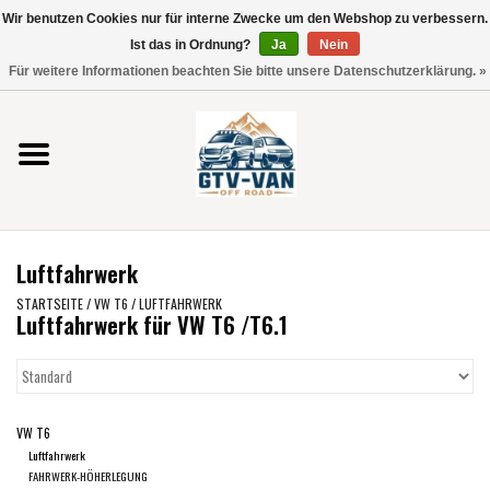
Wir benutzen Cookies nur für interne Zwecke um den Webshop zu verbessern.
Verwende
Ist das in Ordnung?
Ja
Nein
die
0 Artikel - €0,00
Für weitere Informationen beachten Sie bitte unsere Datenschutzerklärung. »
Pfeile
Startseite
nach
oben
und
Vito / V-Klasse 447
unten,
um
Viano /Vito 639
das
Luftfahrwerk
verfügbare
VW T7 2025
Ergebnis
STARTSEITE
/
VW T6
/
LUFTFAHRWERK
Luftfahrwerk für VW T6 /T6.1
auszuwählen.
VW T6
Drücke
die
Eingabetaste,
VW T5
VW T6
um
Luftfahrwerk
zum
VW CRAFTER / MAN TGE
FAHRWERK-HÖHERLEGUNG