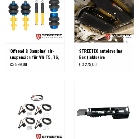
'Offroad & Camping' air-
STREETEC autoleveling
suspension für VW T5, T6,
Box (inklusive
T6.1
Lufterzeuger kit) für VW
€3.599,00
€3.279,00
T5/6