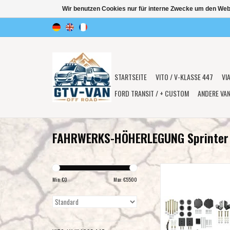
Wir benutzen Cookies nur für interne Zwecke um den Web
STARTSEITE
VITO / V-KLASSE 447
VI
FORD TRANSIT / + CUSTOM
ANDERE VA
FAHRWERKS-HÖHERLEGUNG Sprinter
VAN COMPASS™ STR
SPRINTER VAN Höherlegu
Min: €
0
Max: €
5500
cm (NCV3 /W906/ 2WD), 
für vorne und hi
ZUM WARENKORB HI