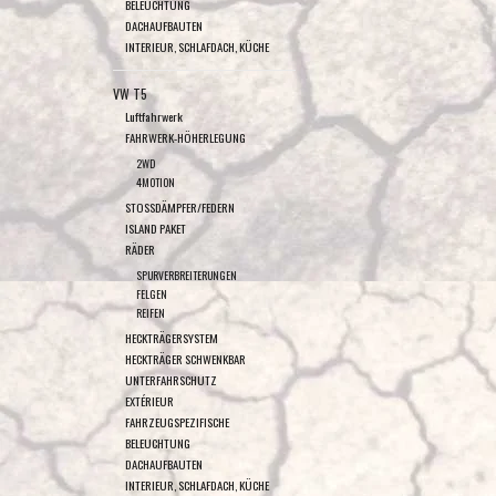
BELEUCHTUNG
DACHAUFBAUTEN
INTERIEUR, SCHLAFDACH, KÜCHE
VW T5
Luftfahrwerk
FAHRWERK-HÖHERLEGUNG
2WD
4MOTION
STOSSDÄMPFER/FEDERN
ISLAND PAKET
RÄDER
SPURVERBREITERUNGEN
FELGEN
REIFEN
HECKTRÄGERSYSTEM
HECKTRÄGER SCHWENKBAR
UNTERFAHRSCHUTZ
EXTÉRIEUR
FAHRZEUGSPEZIFISCHE
BELEUCHTUNG
DACHAUFBAUTEN
INTERIEUR, SCHLAFDACH, KÜCHE