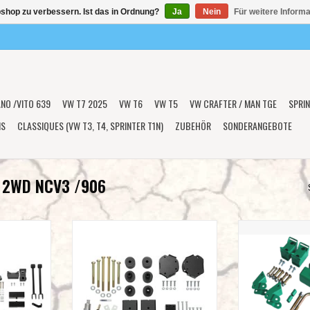
shop zu verbessern. Ist das in Ordnung?
Ja
Nein
Für weitere Inform
ANO /VITO 639
VW T7 2025
VW T6
VW T5
VW CRAFTER / MAN TGE
SPRIN
NS
CLASSIQUES (VW T3, T4, SPRINTER T1N)
ZUBEHÖR
SONDERANGEBOTE
 2WD NCV3 /906
IKER 2WD
VAN COMPASS™ STRIKER 2WD
VAN COMPASS
ngssatz 5,1
SPRINTER VAN Vorderachse
SPRINTER VAN Höh
Komplettsatz
Höherlegungssatz 5,1 cm (NCV3
cm (NCV3 /
nten
/W906/ 2WD mit Einzelbereifung
HINTE
hinten), VA
NZUFÜGEN
ZUM WARENKO
ZUM WARENKORB HINZUFÜGEN