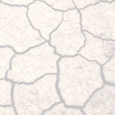
dern
für Mercedes Sprinter 906
2WD Hinterachsantrieb
Einzelbereift, mit
Einzelblattfeder ab Werk