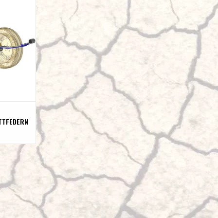
Zusatzblattfe
SATZ 3-5 CM
r 906 2WD
bereift, mit
b Werk
NZUFÜGEN
TTFEDERN
Z 3-5 CM
ter 906
rieb
b Werk