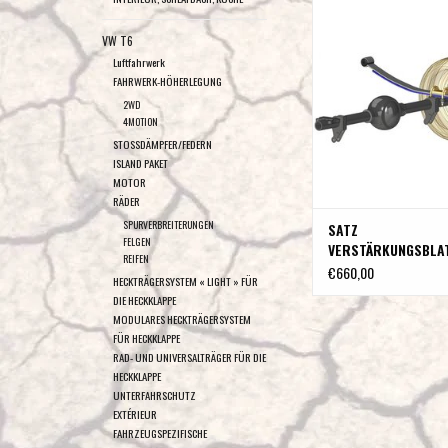
HINTEN / HÖHERLEGUNGS
für Mercedes Sprinte
VW T6
Hinterachsantrieb Einzel
Luftfahrwerk
Einzelblattfeder a
FAHRWERK-HÖHERLEGUNG
2WD
ZUM WARENKORB HI
4MOTION
STOSSDÄMPFER/FEDERN
ISLAND PAKET
MOTOR
RÄDER
SPURVERBREITERUNGEN
SATZ
FELGEN
VERSTÄRKUNGSBLA
REIFEN
HINTEN /
€660,00
HECKTRÄGERSYSTEM « LIGHT » FÜR
HÖHERLEGUNGSSAT
DIE HECKKLAPPE
für Mercedes Sprin
MODULARES HECKTRÄGERSYSTEM
2WD Hinterachsant
FÜR HECKKLAPPE
Einzelbereift, mit
RAD- UND UNIVERSALTRÄGER FÜR DIE
Einzelblattfeder a
HECKKLAPPE
UNTERFAHRSCHUTZ
EXTÉRIEUR
FAHRZEUGSPEZIFISCHE