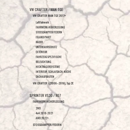
VW CRAFTER / MAN TGE
VW CRAFTER MAN TGE 2017+
Luftfahrwerk
FAHRWERK-HÖHERLEGUNG
STOSSDÄMPFER/FEDERN
ISLAND PAKET
RÄDER
UNTERFAHRSCHUTZ
EXTÉRIEUR
FAHRZEUGSPEZIFISCHE
BELEUCHTUNG
HECKTRÄGERSYSTEME
INTERIEUR, SCHLAFDACH, KÜCHE
DACHAUFBAUTEN
VW CRAFTER I (2006–2016), Typ 2E
SPRINTER VS30 / 907
FAHRWERK-HÖHERLEGUNG
2WD
4x4 2018-2021
AWD 2022+
STOSSDÄMPFER/FEDERN