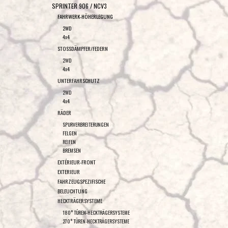
SPRINTER 906 / NCV3
FAHRWERK-HÖHERLEGUNG
2WD
4x4
STOSSDÄMPFER/FEDERN
2WD
4x4
UNTERFAHRSCHUTZ
2WD
4x4
RÄDER
SPURVERBREITERUNGEN
FELGEN
REIFEN
BREMSEN
EXTÉRIEUR-FRONT
EXTERIEUR
FAHRZEUGSPEZIFISCHE
BELEUCHTUNG
HECKTRÄGERSYSTEME
180° TÜREN-HECKTRÄGERSYSTEME
270° TÜREN-HECKTRÄGERSYSTEME