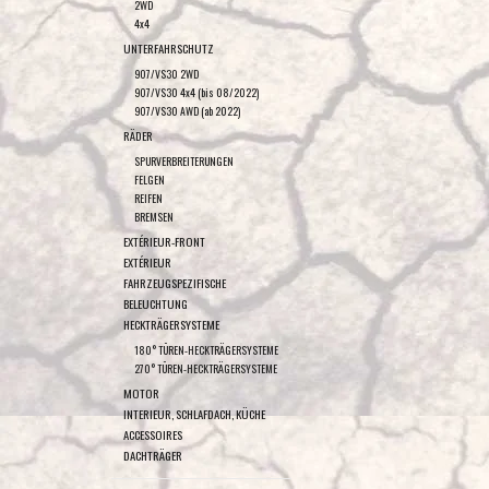
2WD
4x4
UNTERFAHRSCHUTZ
907/VS30 2WD
907/VS30 4x4 (bis 08/2022)
907/VS30 AWD (ab 2022)
RÄDER
SPURVERBREITERUNGEN
FELGEN
REIFEN
BREMSEN
EXTÉRIEUR-FRONT
EXTÉRIEUR
FAHRZEUGSPEZIFISCHE
BELEUCHTUNG
HECKTRÄGERSYSTEME
180° TÜREN-HECKTRÄGERSYSTEME
270° TÜREN-HECKTRÄGERSYSTEME
MOTOR
INTERIEUR, SCHLAFDACH, KÜCHE
ACCESSOIRES
DACHTRÄGER