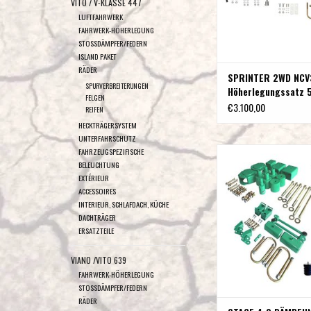
VITO / V-KLASSE 447
LUFTFAHRWERK
FAHRWERK-HÖHERLEGUNG
STOSSDÄMPFER/FEDERN
ISLAND PAKET
RÄDER
SPRINTER 2WD NCV
SPURVERBREITERUNGEN
Höherlegungssatz 5
FELGEN
€3.100,00
REIFEN
HECKTRÄGERSYSTEM
UNTERFAHRSCHUTZ
STAGE 4.0 DÄMPFU
FAHRZEUGSPEZIFISCHE
BELEUCHTUNG
HÖHERLEGUNGSSYSTEM 
EXTÉRIEUR
906/NCV3 2WD HA A
ACCESSOIRES
einzelbereift von VA
INTERIEUR, SCHLAFDACH, KÜCHE
ZUM WARENKORB HI
DACHTRÄGER
ERSATZTEILE
VIANO /VITO 639
FAHRWERK-HÖHERLEGUNG
STOSSDÄMPFER/FEDERN
RÄDER