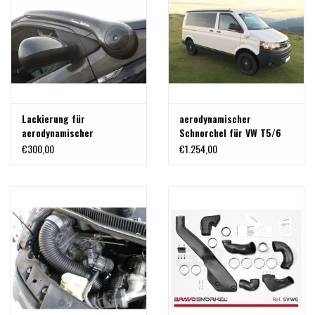
Lackierung für
aerodynamischer
aerodynamischer
Schnorchel für VW T5/6
Schnorchel von Roca Silva
von Roca Silva
€300,00
€1.254,00