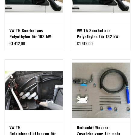
VW T5 Snorkel aus
VW T5 Snorkel aus
Polyethylen für 103 kW-
Polyethylen für 132 kW-
Motor, Linkslenker
Motor, Linkslenker
€1.412,00
€1.412,00
VW T5
Umbaukit Wasser-
Getriebeentlüftungen für
Zusatzheizung für mehr