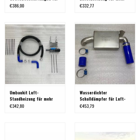
höhere Wattiefe
Wattiefe, passend für VW
€386,00
€332,77
T5
Umbaukit Luft-
Wasserdichter
Standheizung für mehr
Schalldämpfer für Luft-
Wattiefe, passend für VW
Standheizung, passend
€342,80
€453,79
T5/T6
für VW T5/T6 (inkl.
Altteilepfand)