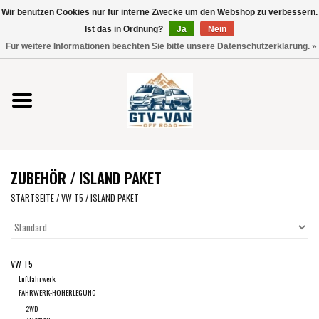
Wir benutzen Cookies nur für interne Zwecke um den Webshop zu verbessern.
Verwende
Ist das in Ordnung?
Ja
Nein
die
0 Artikel - €0,00
Für weitere Informationen beachten Sie bitte unsere Datenschutzerklärung. »
Pfeile
Startseite
nach
oben
und
Vito / V-Klasse 447
unten,
um
Viano /Vito 639
das
ZUBEHÖR / ISLAND PAKET
verfügbare
VW T7 2025
Ergebnis
STARTSEITE
/
VW T5
/
ISLAND PAKET
auszuwählen.
VW T6
Drücke
die
VW T5
Eingabetaste,
VW T5
Luftfahrwerk
um
FAHRWERK-HÖHERLEGUNG
zum
VW CRAFTER / MAN TGE
2WD