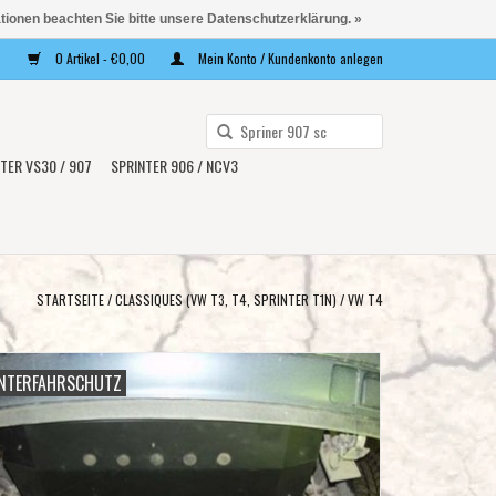
ationen beachten Sie bitte unsere Datenschutzerklärung. »
0 Artikel - €0,00
Mein Konto / Kundenkonto anlegen
Verwende
die
TER VS30 / 907
SPRINTER 906 / NCV3
Pfeile
nach
oben
und
unten,
STARTSEITE
/
CLASSIQUES (VW T3, T4, SPRINTER T1N)
/
VW T4
um
das
verfügbare
NTERFAHRSCHUTZ
Ergebnis
auszuwählen.
Drücke
die