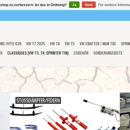
shop zu verbessern. Ist das in Ordnung?
Ja
Nein
Für weitere Inform
ANO /VITO 639
VW T7 2025
VW T6
VW T5
VW CRAFTER / MAN TGE
SPRIN
NS
CLASSIQUES (VW T3, T4, SPRINTER T1N)
ZUBEHÖR
SONDERANGEBOTE
STOSSDÄMPFER/FEDERN
U