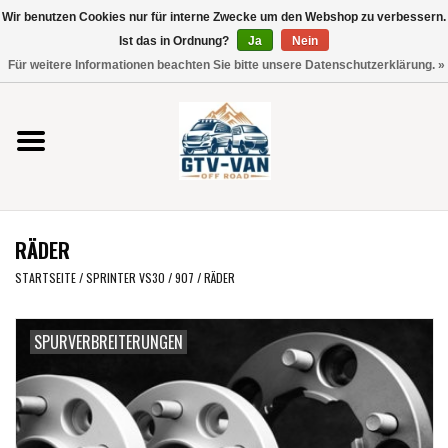
Wir benutzen Cookies nur für interne Zwecke um den Webshop zu verbessern.
Verwende
Ist das in Ordnung?
Ja
Nein
die
0 Artikel - €0,00
Für weitere Informationen beachten Sie bitte unsere Datenschutzerklärung. »
Pfeile
Startseite
nach
oben
und
Vito / V-Klasse 447
unten,
um
Viano /Vito 639
das
RÄDER
verfügbare
VW T7 2025
Ergebnis
STARTSEITE
/
SPRINTER VS30 / 907
/
RÄDER
auszuwählen.
VW T6
Drücke
SPURVERBREITERUNGEN
die
Eingabetaste,
VW T5
um
zum
VW CRAFTER / MAN TGE