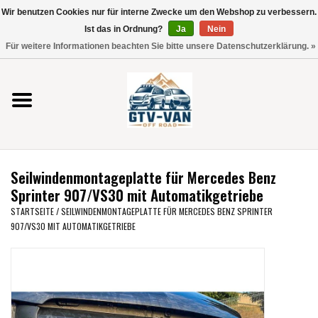
Wir benutzen Cookies nur für interne Zwecke um den Webshop zu verbessern.
Verwende
Ist das in Ordnung?
Ja
Nein
die
0 Artikel - €0,00
Für weitere Informationen beachten Sie bitte unsere Datenschutzerklärung. »
Pfeile
Startseite
nach
oben
und
Vito / V-Klasse 447
unten,
um
Viano /Vito 639
das
Seilwindenmontageplatte für Mercedes Benz
verfügbare
VW T7 2025
Sprinter 907/VS30 mit Automatikgetriebe
Ergebnis
STARTSEITE
/
SEILWINDENMONTAGEPLATTE FÜR MERCEDES BENZ SPRINTER
auszuwählen.
907/VS30 MIT AUTOMATIKGETRIEBE
VW T6
Drücke
die
Eingabetaste,
VW T5
um
zum
VW CRAFTER / MAN TGE