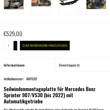
€529,00
+
ZUM WARENKORB HINZUFÜGEN
-
Informationen
Bewertungen
(0)
Artikelnummer::
KMT030
Seilwindenmontageplatte für Mercedes Benz
Sprinter 907/VS30 (bis 2022) mit
Automatikgetriebe
Das Montagekit erlaubt die Installation einer Seilwinde im Original Stoßfänger.