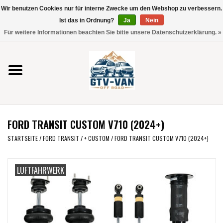
Wir benutzen Cookies nur für interne Zwecke um den Webshop zu verbessern.
Verwende
Ist das in Ordnung?
Ja
Nein
die
0 Artikel - €0,00
Für weitere Informationen beachten Sie bitte unsere Datenschutzerklärung. »
Pfeile
Startseite
nach
oben
und
Vito / V-Klasse 447
unten,
um
Viano /Vito 639
das
FORD TRANSIT CUSTOM V710 (2024+)
verfügbare
VW T7 2025
Ergebnis
STARTSEITE
/
FORD TRANSIT / + CUSTOM
/
FORD TRANSIT CUSTOM V710 (2024+)
auszuwählen.
VW T6
Drücke
LUFTFAHRWERK
die
Eingabetaste,
VW T5
um
zum
VW CRAFTER / MAN TGE