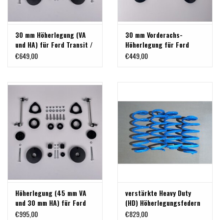
30 mm Höherlegung (VA
30 mm Vorderachs-
und HA) für Ford Transit /
Höherlegung für Ford
Tourneo Custom V710 ab
Transit / Tourneo Custom
€649,00
€449,00
Baujahr 2024 und VW
V710 2024+ und VW
Transporter 2025+, von
Transporter 2025+
TERRANGER
Höherlegung (45 mm VA
verstärkte Heavy Duty
und 30 mm HA) für Ford
(HD) Höherlegungsfedern
Transit / Tourneo Custom
(25/15 mm ) für Ford
€995,00
€829,00