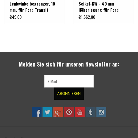
Lenkwinkelbegrenzer, 10
Seikel-KW - 40 mm
mm, für Ford Transit
Höherlegung für Ford
Custom / Tourneo Custom
Custom V710 / Volkswagen
€49,00
€1.662,00
V710 / VW New
Transporter T7 (NRN/NXN)
Transporter (T7)
Melden Sie sich für unseren Newsletter an:
ABONNIEREN