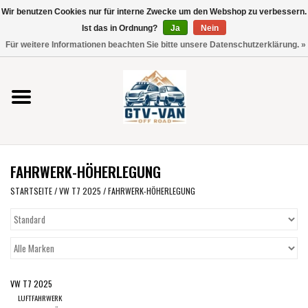
Wir benutzen Cookies nur für interne Zwecke um den Webshop zu verbessern.
Verwende
Ist das in Ordnung?
Ja
Nein
die
0 Artikel - €0,00
Für weitere Informationen beachten Sie bitte unsere Datenschutzerklärung. »
Pfeile
Startseite
nach
oben
und
Vito / V-Klasse 447
unten,
um
Viano /Vito 639
das
FAHRWERK-HÖHERLEGUNG
verfügbare
VW T7 2025
Ergebnis
STARTSEITE
/
VW T7 2025
/
FAHRWERK-HÖHERLEGUNG
auszuwählen.
VW T6
Drücke
die
Eingabetaste,
VW T5
um
VW T7 2025
zum
VW CRAFTER / MAN TGE
LUFTFAHRWERK