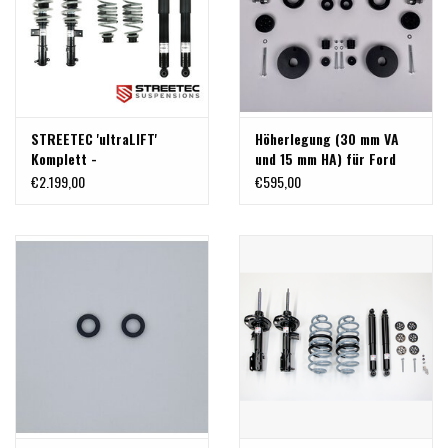
(Mindestladung Hinten
600 kg)
STREETEC 'ultraLIFT'
Höherlegung (30 mm VA
Komplett -
und 15 mm HA) für Ford
Gewindefahrwerk zur
Transit / Tourneo Custom
€2.199,00
€595,00
definierten Höherlegung
V710 ab Baujahr 2024 und
von 0/20 mm bis zu über
VW Transporter 2025+,
40 mm, von Streetec
von TERRANGER