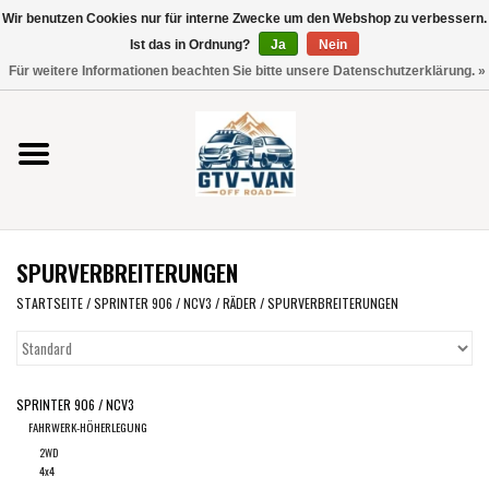
Wir benutzen Cookies nur für interne Zwecke um den Webshop zu verbessern.
Verwende
Ist das in Ordnung?
Ja
Nein
die
0 Artikel - €0,00
Für weitere Informationen beachten Sie bitte unsere Datenschutzerklärung. »
Pfeile
Startseite
nach
oben
und
Vito / V-Klasse 447
unten,
um
Viano /Vito 639
das
SPURVERBREITERUNGEN
verfügbare
VW T7 2025
Ergebnis
STARTSEITE
/
SPRINTER 906 / NCV3
/
RÄDER
/
SPURVERBREITERUNGEN
auszuwählen.
VW T6
Drücke
die
SPRINTER 906 / NCV3
Eingabetaste,
VW T5
FAHRWERK-HÖHERLEGUNG
um
2WD
zum
VW CRAFTER / MAN TGE
4x4