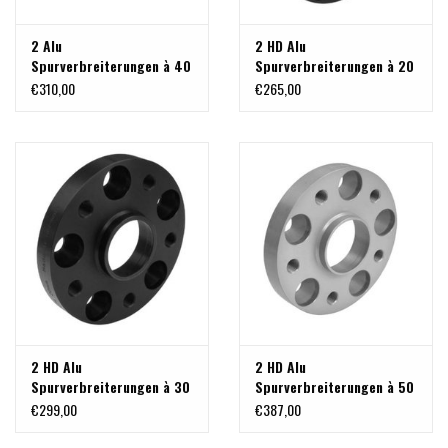
2 Alu
2 HD Alu
Spurverbreiterungen à 40
Spurverbreiterungen à 20
mm 6x130 M14x1,5 für
mm 6x130 M14x1,5 für
€310,00
€265,00
Sprinter, silber eloxiert
Sprinter, eloxiert
2 HD Alu
2 HD Alu
Spurverbreiterungen à 30
Spurverbreiterungen à 50
mm 6x130 M14x1,5 für
mm 6x130 M14x1,5 für
€299,00
€387,00
Sprinter, eloxiert
Sprinter, eloxiert