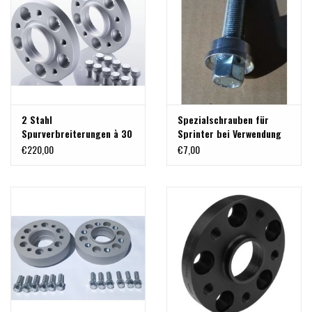
2 Stahl
Spezialschrauben für
Spurverbreiterungen à 30
Sprinter bei Verwendung
mm 6x130 M14x1,5 für
von Spurplatten +
€220,00
€7,00
Sprinter , VW Crafter
Originalstahlfelgen