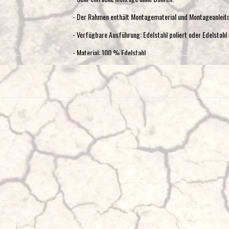
- Der Rahmen enthält Montagematerial und Montageanleit
- Verfügbare Ausführung: Edelstahl poliert oder Edelstahl 
- Material: 100 % Edelstahl
- Rohrdurchmesser 63 mm
Der Frontschutz ist kompatibel mit ACC SYSTEM
Im Falle von Parksensoren verwenden Sie unsere Aufkleber