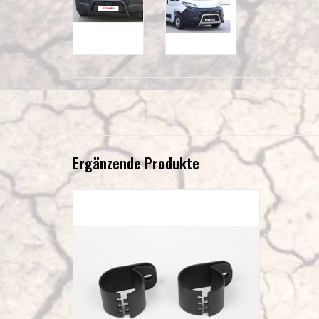
Ergänzende Produkte
Scheinwerfer-Halter (2 Stück) 63 mm für
Bullenfänger / Frontbügel
ZUM WARENKORB HINZUFÜGEN