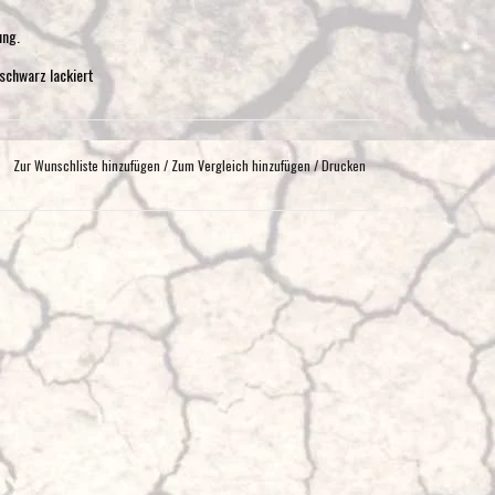
ung.
schwarz lackiert
Zur Wunschliste hinzufügen
/
Zum Vergleich hinzufügen
/
Drucken
 für Parksensoren