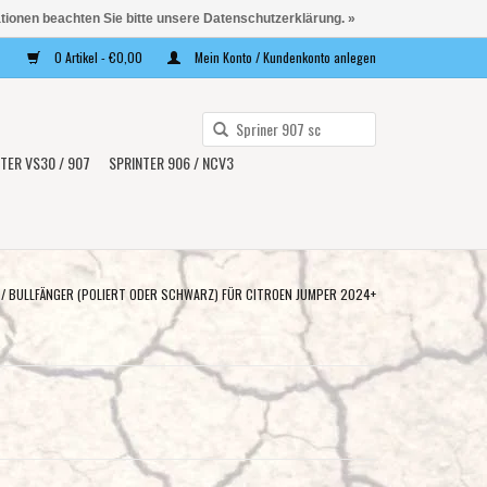
ationen beachten Sie bitte unsere Datenschutzerklärung. »
0 Artikel - €0,00
Mein Konto / Kundenkonto anlegen
Verwende
die
TER VS30 / 907
SPRINTER 906 / NCV3
Pfeile
nach
oben
und
unten,
/ BULLFÄNGER (POLIERT ODER SCHWARZ) FÜR CITROEN JUMPER 2024+
um
das
verfügbare
Ergebnis
auszuwählen.
Drücke
die