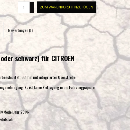
+
Eingabetaste,
ZUM WARENKORB HINZUFÜGEN
-
um
zum
ausgewählten
Bewertungen
(0)
Suchergebnis
zu
gelangen.
Benutzer
t oder schwarz) für CITROEN
von
Touchgeräten
erbeschichtet, 63 mm mit integrierter Querstrebe.
können
Touch-
ngenehmigung. Es ist keine Eintragung in die Fahrzeugpapiere
und
Streichgesten
verwenden.
ly Model Jahr 2014-
Edelstahl.