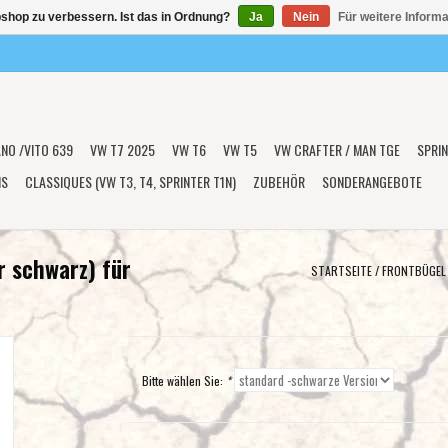
shop zu verbessern. Ist das in Ordnung?
Ja
Nein
Für weitere Inform
ANO /VITO 639
VW T7 2025
VW T6
VW T5
VW CRAFTER / MAN TGE
SPRIN
NS
CLASSIQUES (VW T3, T4, SPRINTER T1N)
ZUBEHÖR
SONDERANGEBOTE
r schwarz) für
STARTSEITE
/
FRONTBÜGEL 
Bitte wählen Sie:
*