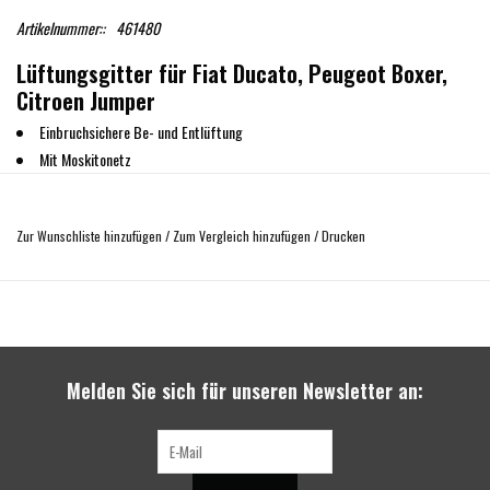
Artikelnummer::
461480
Lüftungsgitter für Fiat Ducato, Peugeot Boxer,
Citroen Jumper
Einbruchsichere Be- und Entlüftung
Mit Moskitonetz
Regenschutz durch nach unten gerichtete Kiemen
Einfache Handhabung
Zur Wunschliste hinzufügen
/
Zum Vergleich hinzufügen
/
Drucken
Schnell einzusetzen und leicht herausnehmbar
Von innen zu öffnen, dadurch wirksamer Diebstahlschutz
Optisch ansprechend
Stabile Ausführung
Nachts gut schlafen, im Sommer ohne Sorgen weggehen, Luft auch für die
Haustiere, dafür sorgen die Frischluftgitter im Fahrerhaus
Melden Sie sich für unseren Newsletter an:
Genügend Luftzirkulation wird erreicht, wenn beide Lüftungsgitter
angebracht werden
eine leichte Luftzirkulation vermindert deutlich die Kondensation im
Fahrzeug