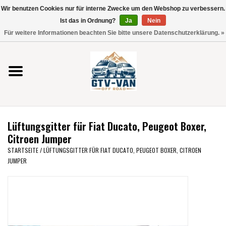
Wir benutzen Cookies nur für interne Zwecke um den Webshop zu verbessern.
Verwende
Ist das in Ordnung?
Ja
Nein
die
0 Artikel - €0,00
Für weitere Informationen beachten Sie bitte unsere Datenschutzerklärung. »
Pfeile
Startseite
nach
oben
und
Vito / V-Klasse 447
unten,
um
Viano /Vito 639
das
Lüftungsgitter für Fiat Ducato, Peugeot Boxer,
verfügbare
VW T7 2025
Citroen Jumper
Ergebnis
STARTSEITE
/
LÜFTUNGSGITTER FÜR FIAT DUCATO, PEUGEOT BOXER, CITROEN
auszuwählen.
JUMPER
VW T6
Drücke
die
Eingabetaste,
VW T5
um
zum
VW CRAFTER / MAN TGE