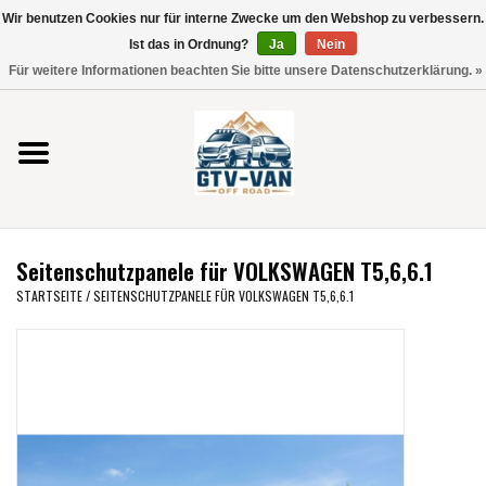
Wir benutzen Cookies nur für interne Zwecke um den Webshop zu verbessern.
Verwende
Ist das in Ordnung?
Ja
Nein
die
0 Artikel - €0,00
Für weitere Informationen beachten Sie bitte unsere Datenschutzerklärung. »
Pfeile
Startseite
nach
oben
und
Vito / V-Klasse 447
unten,
um
Viano /Vito 639
das
Seitenschutzpanele für VOLKSWAGEN T5,6,6.1
verfügbare
VW T7 2025
STARTSEITE
/
SEITENSCHUTZPANELE FÜR VOLKSWAGEN T5,6,6.1
Ergebnis
auszuwählen.
VW T6
Drücke
die
Eingabetaste,
VW T5
um
zum
VW CRAFTER / MAN TGE