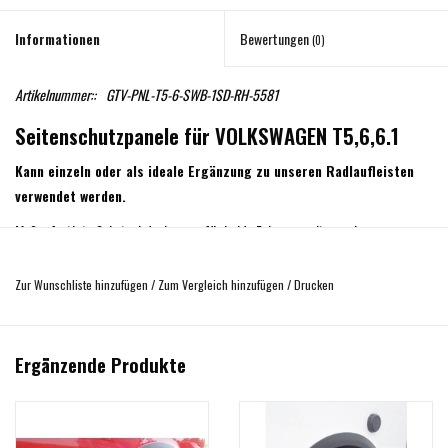
Informationen
Bewertungen
(0)
Artikelnummer::
GTV-PNL-T5-6-SWB-1SD-RH-5581
Seitenschutzpanele für VOLKSWAGEN T5,6,6.1
Kann einzeln oder als ideale Ergänzung zu unseren Radlaufleisten
verwendet werden.
Maßgefertigte Schutzabdeckungen für beide Fahrzeugseiten, schwarz,
hergestellt aus schlagfestem ABS-Kunststoff.
Zur Wunschliste hinzufügen
/
Zum Vergleich hinzufügen
/
Drucken
Lieferung inkl. Montageanleitung sowie doppelseitigem 3M-Klebeband für eine
schnelle und einfache Montage.
Die Radlaufleisten sind nicht im Lieferumfang enthalten. Bitte separat
Ergänzende Produkte
bestellen.
Bitte beachten Sie die unterschiedlichen Varianten und wählen Sie die richtige
Version für Ihr Fahrzeug aus !