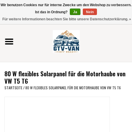
Wir benutzen Cookies nur für interne Zwecke um den Webshop zu verbessern.
Verwende
Ist das in Ordnung?
Ja
Nein
die
0 Artikel - €0,00
Für weitere Informationen beachten Sie bitte unsere Datenschutzerklärung. »
Pfeile
Startseite
nach
oben
und
Vito / V-Klasse 447
unten,
um
Viano /Vito 639
das
80 W flexibles Solarpanel für die Motorhaube von
verfügbare
VW T7 2025
VW T5 T6
Ergebnis
STARTSEITE
/
80 W FLEXIBLES SOLARPANEL FÜR DIE MOTORHAUBE VON VW T5 T6
auszuwählen.
VW T6
Drücke
die
Eingabetaste,
VW T5
um
zum
VW CRAFTER / MAN TGE