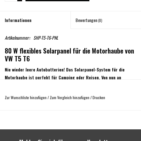
Informationen
Bewertungen
(0)
Artikelnummer::
SHP-T5-T6-PNL
80 W flexibles Solarpanel für die Motorhaube von
VW T5 T6
Nie wieder leere Autobatterien! Das Solarpanel-System für die
Motorhaube ist perfekt für Camping oder Reisen. Von nun an
müssen Sie sich beim Camping ohne Stromanschluss keine Sorgen
mehr über eine leere Batterie machen!
Zur Wunschliste hinzufügen
/
Zum Vergleich hinzufügen
/
Drucken
Flexibles Solarpanel für die Motorhaube Ihres Vans. Laden Sie die
Fahrzeugbatterie, die Freizeitbatterie oder die Powerstation (Ecoflow, Jackery,
Goal Zero usw.) bei Tageslicht auf. Halten Sie Ihre Kühlschränke, Dashcams,
Beleuchtung, Telefone usw. aufgeladen, ohne den Motor zu starten. Machen Sie
sich beim Camping/Off-Grid keine Sorgen mehr über eine leere Batterie.