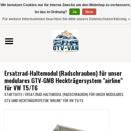
Wir benutzen Cookies nur für interne Zwecke um den Webshop zu verbessern.
Verwende
Ist das in Ordnung?
Ja
Nein
die
0 Artikel - €0,00
Für weitere Informationen beachten Sie bitte unsere Datenschutzerklärung. »
Pfeile
Startseite
nach
oben
und
Vito / V-Klasse 447
unten,
um
Viano /Vito 639
das
Ersatzrad-Haltemodul (Radschrauben) für unser
verfügbare
VW T7 2025
modulares GTV-GMB Heckträgersystem "airline"
Ergebnis
für VW T5/T6
auszuwählen.
VW T6
STARTSEITE
/
ERSATZRAD-HALTEMODUL (RADSCHRAUBEN) FÜR UNSER MODULARES
Drücke
GTV-GMB HECKTRÄGERSYSTEM "AIRLINE" FÜR VW T5/T6
die
Eingabetaste,
VW T5
um
zum
VW CRAFTER / MAN TGE