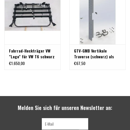
Fahrrad-Heckträger VW
GTV-GMB Vertikale
"Logo" für VW T6 schwarz
Traverse (schwarz) als
pulverbeschichtet
Systemerweiterung für
€1.650,00
€67,50
Systemheck "Airline"
Melden Sie sich für unseren Newsletter an: