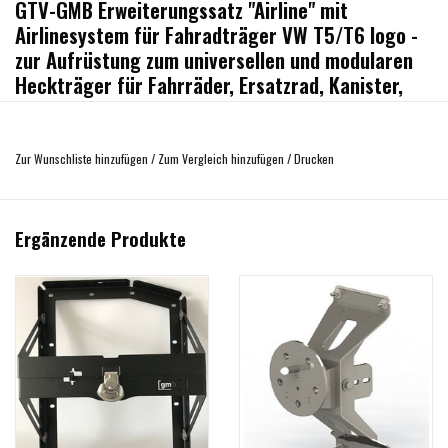
GTV-GMB Erweiterungssatz "Airline" mit
Airlinesystem für Fahradträger VW T5/T6 logo -
zur Aufrüstung zum universellen und modularen
Heckträger für Fahrräder, Ersatzrad, Kanister,
usw.
Umbausatz zur Erweiterung des VW Fahrradträger "Logo" zu einem modularen
Zur Wunschliste hinzufügen
/
Zum Vergleich hinzufügen
/
Drucken
Heckträgersystem mit zwei horizontal angeordneten Querträgern. Diese dienen
der Befestigung von optional erhältlichen Befestigungsmodulen für Ersatzrad,
Kanister, Hi-lift, u.v.m..
Ergänzende Produkte
Die Airlinesystemprofile ermöglichen eine noch flexiblere Nutzung und
Verwendung von zahlreichen verschiedenen Anbaumodulen.
Mindestens eine Fahrrad-Standschiene muss entfernt werden. Je nach
Ausstattung müssen auch zwei oder mehr Fahrradstandschienen demontiert
werden. Zum Verständnis ist auf einigen Bildern der Querträger in orange
dargestellt, ist aber in der Realität schwarz gehalten. In einigen Abbildungen ist
auch ein Ersatzrad und ein Kanister mit dargestellt. Zum Lieferumfang gehören
jedoch lediglich die Bauteile zum Umbau des Fahrradträgers.