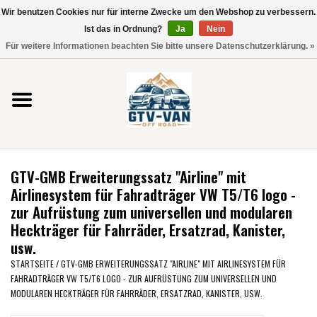
Wir benutzen Cookies nur für interne Zwecke um den Webshop zu verbessern.
Verwende
Ist das in Ordnung?
Ja
Nein
die
0 Artikel - €0,00
Für weitere Informationen beachten Sie bitte unsere Datenschutzerklärung. »
Pfeile
Startseite
nach
oben
und
Vito / V-Klasse 447
unten,
um
Viano /Vito 639
das
GTV-GMB Erweiterungssatz "Airline" mit
verfügbare
VW T7 2025
Airlinesystem für Fahradträger VW T5/T6 logo -
Ergebnis
zur Aufrüstung zum universellen und modularen
auszuwählen.
Heckträger für Fahrräder, Ersatzrad, Kanister,
VW T6
Drücke
usw.
die
STARTSEITE
/
GTV-GMB ERWEITERUNGSSATZ "AIRLINE" MIT AIRLINESYSTEM FÜR
Eingabetaste,
VW T5
FAHRADTRÄGER VW T5/T6 LOGO - ZUR AUFRÜSTUNG ZUM UNIVERSELLEN UND
um
MODULAREN HECKTRÄGER FÜR FAHRRÄDER, ERSATZRAD, KANISTER, USW.
zum
VW CRAFTER / MAN TGE