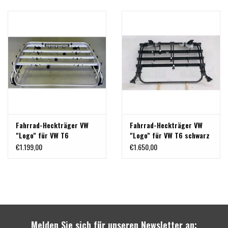
Fahrrad-Heckträger VW
Fahrrad-Heckträger VW
"Logo" für VW T6
"Logo" für VW T6 schwarz
pulverbeschichtet
€1.199,00
€1.650,00
Melden Sie sich für unseren Newsletter an: