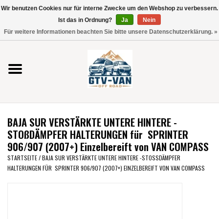
Wir benutzen Cookies nur für interne Zwecke um den Webshop zu verbessern.
Verwende
Ist das in Ordnung?
Ja
Nein
die
0 Artikel - €0,00
Für weitere Informationen beachten Sie bitte unsere Datenschutzerklärung. »
Pfeile
Startseite
nach
oben
und
Vito / V-Klasse 447
unten,
um
Viano /Vito 639
das
BAJA SUR VERSTÄRKTE UNTERE HINTERE -
verfügbare
VW T7 2025
STOßDÄMPFER HALTERUNGEN für SPRINTER
Ergebnis
906/907 (2007+) Einzelbereift von VAN COMPASS
auszuwählen.
VW T6
STARTSEITE
/
BAJA SUR VERSTÄRKTE UNTERE HINTERE -STOSSDÄMPFER H
Drücke
ALTERUNGEN FÜR SPRINTER 906/907 (2007+) EINZELBEREIFT VON VAN COMPASS
die
Eingabetaste,
VW T5
um
zum
VW CRAFTER / MAN TGE