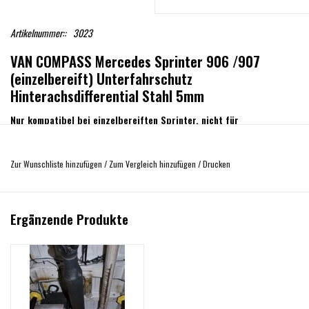
Artikelnummer::
3023
VAN COMPASS Mercedes Sprinter 906 /907
(einzelbereift) Unterfahrschutz
Hinterachsdifferential Stahl 5mm
Nur kompatibel bei einzelbereiften Sprinter, nicht für
Zwillingsbereifung an der Hinterachse
5 mm-Stahl-Schutzplatte
Zur Wunschliste hinzufügen
/
Zum Vergleich hinzufügen
/
Drucken
Schwarz pulverbeschichtet
perfekte Passform
Top Qualität
Ergänzende Produkte
Schützt das Hinterachsdifferential vor äußeren Beschädigungen
kann als Rutschplatte fungieren
Inklusive aller Einbauteile und Einbauanleitung
einfache Montage ohne Schweißen und Bohren
Gewicht: 9,6 kg