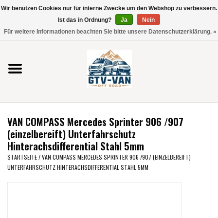
Wir benutzen Cookies nur für interne Zwecke um den Webshop zu verbessern.
Verwende
Ist das in Ordnung?
Ja
Nein
die
0 Artikel - €0,00
Für weitere Informationen beachten Sie bitte unsere Datenschutzerklärung. »
Pfeile
Startseite
nach
oben
und
Vito / V-Klasse 447
unten,
um
Viano /Vito 639
das
VAN COMPASS Mercedes Sprinter 906 /907
verfügbare
VW T7 2025
(einzelbereift) Unterfahrschutz
Ergebnis
Hinterachsdifferential Stahl 5mm
auszuwählen.
VW T6
STARTSEITE
/
VAN COMPASS MERCEDES SPRINTER 906 /907 (EINZELBEREIFT)
Drücke
UNTERFAHRSCHUTZ HINTERACHSDIFFERENTIAL STAHL 5MM
die
Eingabetaste,
VW T5
um
zum
VW CRAFTER / MAN TGE