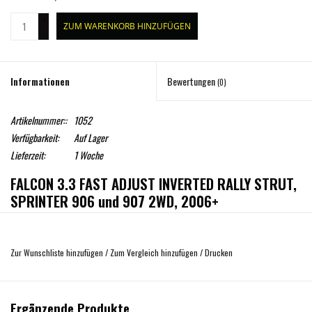
+
ZUM WARENKORB HINZUFÜGEN
-
Informationen
Bewertungen
(0)
Artikelnummer::
1052
Verfügbarkeit:
Auf Lager
Lieferzeit:
1 Woche
FALCON 3.3 FAST ADJUST INVERTED RALLY STRUT,
SPRINTER 906 und 907 2WD, 2006+
Die Spitze der Dämpfungsleistung wird mit diesen neuen invertierten
Federbeinen, die von Van Compass gemeinsam mit Falcon entwickelt haben, auf
Zur Wunschliste hinzufügen
/
Zum Vergleich hinzufügen
/
Drucken
einen neuen Gipfelpunkt verschoben. Da Van Compass sich nicht mit der
mittelmäßigen Leistung, der mangelnden Abstimmbarkeit und der mehr oder
weniger langen Lebensdauer der bestehenden Federbeine zufrieden geben
Ergänzende Produkte