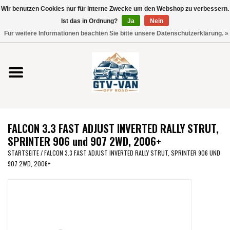
Wir benutzen Cookies nur für interne Zwecke um den Webshop zu verbessern.
Verwende
Ist das in Ordnung?
Ja
Nein
die
0 Artikel - €0,00
Für weitere Informationen beachten Sie bitte unsere Datenschutzerklärung. »
Pfeile
Startseite
nach
oben
und
Vito / V-Klasse 447
unten,
um
Viano /Vito 639
das
FALCON 3.3 FAST ADJUST INVERTED RALLY STRUT,
verfügbare
VW T7 2025
SPRINTER 906 und 907 2WD, 2006+
Ergebnis
STARTSEITE
/
FALCON 3.3 FAST ADJUST INVERTED RALLY STRUT, SPRINTER 906 UND
auszuwählen.
907 2WD, 2006+
VW T6
Drücke
die
Eingabetaste,
VW T5
um
zum
VW CRAFTER / MAN TGE