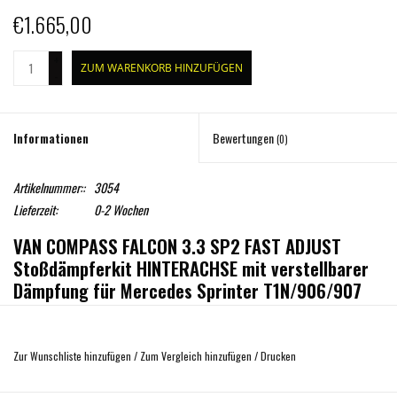
€1.665,00
+
ZUM WARENKORB HINZUFÜGEN
-
Informationen
Bewertungen
(0)
Artikelnummer::
3054
Lieferzeit:
0-2 Wochen
VAN COMPASS FALCON 3.3 SP2 FAST ADJUST
Stoßdämpferkit HINTERACHSE mit verstellbarer
Dämpfung für Mercedes Sprinter T1N/906/907
2WD Einzelbereifung hinten
Bitte teilen Sie uns innerhalb des Bestellprozesses Ihr
Zur Wunschliste hinzufügen
/
Zum Vergleich hinzufügen
/
Drucken
Fahrzeuggewicht mit!
Sprinter sind sehr leistungsfähige und vielseitige Fahrzeuge, jedoch haben viele