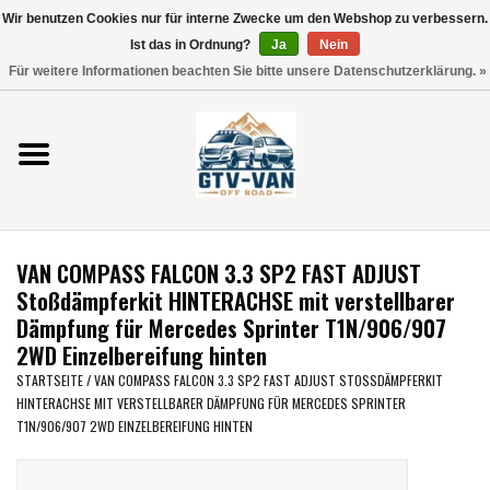
Wir benutzen Cookies nur für interne Zwecke um den Webshop zu verbessern.
Verwende
Ist das in Ordnung?
Ja
Nein
die
0 Artikel - €0,00
Für weitere Informationen beachten Sie bitte unsere Datenschutzerklärung. »
Pfeile
Startseite
nach
oben
und
Vito / V-Klasse 447
unten,
um
Viano /Vito 639
das
VAN COMPASS FALCON 3.3 SP2 FAST ADJUST
verfügbare
VW T7 2025
Stoßdämpferkit HINTERACHSE mit verstellbarer
Ergebnis
Dämpfung für Mercedes Sprinter T1N/906/907
auszuwählen.
2WD Einzelbereifung hinten
VW T6
Drücke
STARTSEITE
/
VAN COMPASS FALCON 3.3 SP2 FAST ADJUST STOSSDÄMPFERKIT H
die
INTERACHSE MIT VERSTELLBARER DÄMPFUNG FÜR MERCEDES SPRINTER T
Eingabetaste,
VW T5
1N/906/907 2WD EINZELBEREIFUNG HINTEN
um
zum
VW CRAFTER / MAN TGE