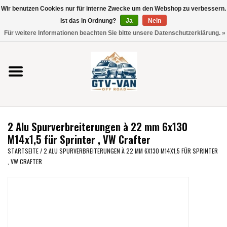
Wir benutzen Cookies nur für interne Zwecke um den Webshop zu verbessern.
Verwende
Ist das in Ordnung?
Ja
Nein
die
0 Artikel - €0,00
Für weitere Informationen beachten Sie bitte unsere Datenschutzerklärung. »
Pfeile
Startseite
nach
oben
und
Vito / V-Klasse 447
unten,
um
Viano /Vito 639
das
2 Alu Spurverbreiterungen à 22 mm 6x130
verfügbare
VW T7 2025
M14x1,5 für Sprinter , VW Crafter
Ergebnis
STARTSEITE
/
2 ALU SPURVERBREITERUNGEN À 22 MM 6X130 M14X1,5 FÜR SPRINTER
auszuwählen.
, VW CRAFTER
VW T6
Drücke
die
Eingabetaste,
VW T5
um
zum
VW CRAFTER / MAN TGE