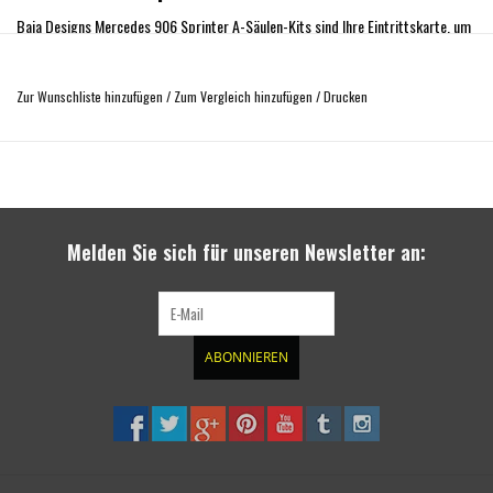
Baja Designs Mercedes 906 Sprinter A-Säulen-Kits sind Ihre Eintrittskarte, um
den Tag zu verlängern! Hier haben Sie die Möglichkeit, mit vier verschiedenen A-
Säulen-Beleuchtungsoptionen das Beleuchtungspaket zu wählen, das am besten
Zur Wunschliste hinzufügen
/
Zum Vergleich hinzufügen
/
Drucken
zu ihren Bedürfnissen passt. Egal, ob Sie sich für unsere XL-Serie oder unsere
LP4 entscheiden, Baja Designs hat diese Kits für den Enthusiasten entwickelt,
der eine leistungsstarke Beleuchtung, Zuverlässigkeit und einen Kaufschutz
durch unsere lebenslange Garantie verlangt. Wenn Sie Ihren Van aufpeppen und
mehr aus dem Tag herausholen wollen, ist dieses Kit genau das Richtige für Sie.
Melden Sie sich für unseren Newsletter an:
Das XL PRO-Setup umfasst Folgendes:
(2) XL PRO, Fahr/Combo-LEDs
(2) A-Säulen-Halterungen
(1) Kabelbaum
ABONNIEREN
Alle erforderlichen Teile
Technische Daten für XL PRO (pro Leuchte):
Lumen: 4095
41W / 4A