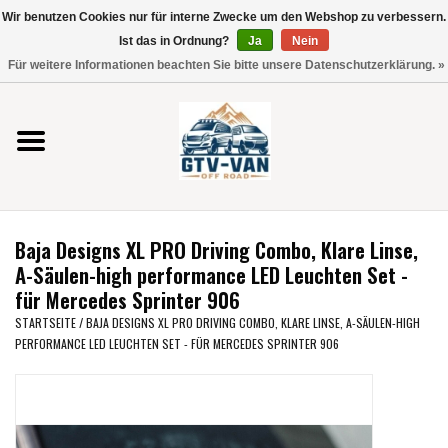
Wir benutzen Cookies nur für interne Zwecke um den Webshop zu verbessern.
Verwende
Ist das in Ordnung?
Ja
Nein
die
0 Artikel - €0,00
Für weitere Informationen beachten Sie bitte unsere Datenschutzerklärung. »
Pfeile
Startseite
nach
oben
und
Vito / V-Klasse 447
unten,
um
Viano /Vito 639
das
Baja Designs XL PRO Driving Combo, Klare Linse,
verfügbare
VW T7 2025
A-Säulen-high performance LED Leuchten Set -
Ergebnis
für Mercedes Sprinter 906
auszuwählen.
VW T6
STARTSEITE
/
BAJA DESIGNS XL PRO DRIVING COMBO, KLARE LINSE, A-SÄULEN-HIGH
Drücke
PERFORMANCE LED LEUCHTEN SET - FÜR MERCEDES SPRINTER 906
die
Eingabetaste,
VW T5
um
zum
VW CRAFTER / MAN TGE