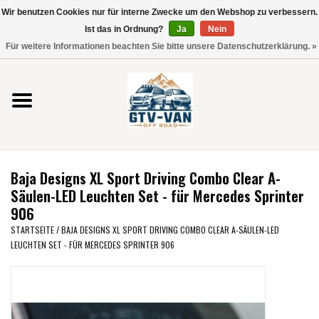
Wir benutzen Cookies nur für interne Zwecke um den Webshop zu verbessern.
Verwende
Ist das in Ordnung?
Ja
Nein
die
0 Artikel - €0,00
Für weitere Informationen beachten Sie bitte unsere Datenschutzerklärung. »
Pfeile
Startseite
nach
oben
und
Vito / V-Klasse 447
unten,
um
Viano /Vito 639
das
Baja Designs XL Sport Driving Combo Clear A-
verfügbare
VW T7 2025
Säulen-LED Leuchten Set - für Mercedes Sprinter
Ergebnis
906
auszuwählen.
VW T6
STARTSEITE
/
BAJA DESIGNS XL SPORT DRIVING COMBO CLEAR A-SÄULEN-LED
Drücke
LEUCHTEN SET - FÜR MERCEDES SPRINTER 906
die
Eingabetaste,
VW T5
um
zum
VW CRAFTER / MAN TGE