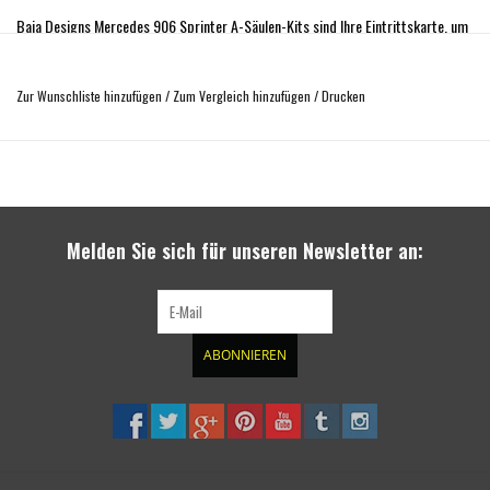
Baja Designs Mercedes 906 Sprinter A-Säulen-Kits sind Ihre Eintrittskarte, um
den Tag zu verlängern! Hier haben Sie die Möglichkeit, mit vier verschiedenen A-
Säulen-Beleuchtungsoptionen das Beleuchtungspaket zu wählen, das am besten
Zur Wunschliste hinzufügen
/
Zum Vergleich hinzufügen
/
Drucken
zu ihren Bedürfnissen passt. Egal, ob Sie sich für unsere XL-Serie oder unsere
LP4 entscheiden, Baja Designs hat diese Kits für den Enthusiasten entwickelt,
der eine leistungsstarke Beleuchtung, Zuverlässigkeit und einen Kaufschutz
durch unsere lebenslange Garantie verlangt. Wenn Sie Ihren Van aufpeppen und
mehr aus dem Tag herausholen wollen, ist dieses Kit genau das Richtige für Sie.
Melden Sie sich für unseren Newsletter an:
Das XL Sport-Setup umfasst Folgendes:
(2) XL Sport, Fahr/Combo-LEDs
(2) A-Säulen-Halterungen
(1) Kabelbaum
ABONNIEREN
Alle erforderlichen Teile
Technische Daten für XL Sport (pro Leuchte):
Lumen: 3.162
30W / 2.2A