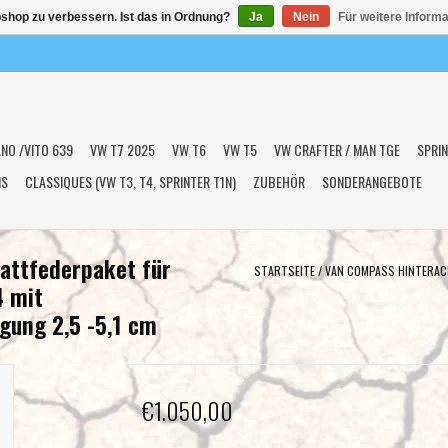
shop zu verbessern. Ist das in Ordnung?
Ja
Nein
Für weitere Inform
ANO /VITO 639
VW T7 2025
VW T6
VW T5
VW CRAFTER / MAN TGE
SPRIN
NS
CLASSIQUES (VW T3, T4, SPRINTER T1N)
ZUBEHÖR
SONDERANGEBOTE
attfederpaket für
STARTSEITE
/
VAN COMPASS HINTERAC
4 mit
gung 2,5 -5,1 cm
€1.050,00