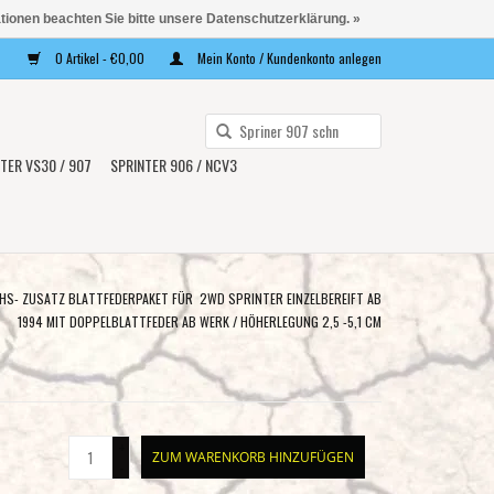
ationen beachten Sie bitte unsere Datenschutzerklärung. »
0 Artikel - €0,00
Mein Konto / Kundenkonto anlegen
Verwende
die
TER VS30 / 907
SPRINTER 906 / NCV3
Pfeile
nach
oben
und
unten,
HS- ZUSATZ BLATTFEDERPAKET FÜR 2WD SPRINTER EINZELBEREIFT AB
um
1994 MIT DOPPELBLATTFEDER AB WERK / HÖHERLEGUNG 2,5 -5,1 CM
das
verfügbare
Ergebnis
auszuwählen.
+
Drücke
ZUM WARENKORB HINZUFÜGEN
-
die