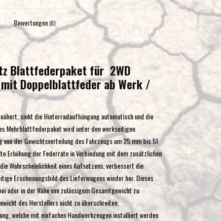
Eingabetaste,
um
Bewertungen
(0)
zum
ausgewählten
Suchergebnis
tz Blattfederpaket für 2WD
zu
 mit Doppelblattfeder ab Werk /
gelangen.
Benutzer
von
nähert, sinkt die Hinterradaufhängung automatisch und die
Touchgeräten
eses Mehrblattfederpaket wird unter den werkseitigen
können
ig von der Gewichtsverteilung des Fahrzeugs um 25 mm bis 51
Touch-
lte Erhöhung der Federrate in Verbindung mit dem zusätzlichen
und
ie Wahrscheinlichkeit eines Aufsetzens, verbessert die
Streichgesten
itige Erscheinungsbild des Lieferwagens wieder her. Dieses
verwenden.
bei oder in der Nähe von zulässigem Gesamtgewicht zu
wicht des Herstellers nicht zu überschreiten.
ung, welche mit einfachen Handwerkzeugen installiert werden