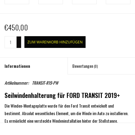
€450,00
+
ZUM WARENKORB HINZUFÜGEN
-
Informationen
Bewertungen
(0)
Artikelnummer::
TRANSIT-R19-PW
Seilwindenhalterung für FORD TRANSIT 2019+
Die Winden-Montageplatte wurde für den Ford Transit entwickelt und
bestimmt. Absolut wesentliches Element, um die Winde im Auto zu installieren.
Es ermöglicht eine versteckte Windeninstallation hinter der Stoßstange.
Alle Montageplatten sind pulverlackiert und werden mit einem kompletten