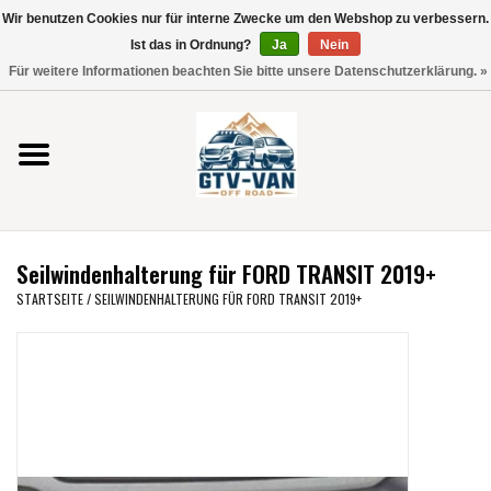
Wir benutzen Cookies nur für interne Zwecke um den Webshop zu verbessern.
Verwende
Ist das in Ordnung?
Ja
Nein
die
0 Artikel - €0,00
Für weitere Informationen beachten Sie bitte unsere Datenschutzerklärung. »
Pfeile
Startseite
nach
oben
und
Vito / V-Klasse 447
unten,
um
Viano /Vito 639
das
Seilwindenhalterung für FORD TRANSIT 2019+
verfügbare
VW T7 2025
STARTSEITE
/
SEILWINDENHALTERUNG FÜR FORD TRANSIT 2019+
Ergebnis
auszuwählen.
VW T6
Drücke
die
Eingabetaste,
VW T5
um
zum
VW CRAFTER / MAN TGE