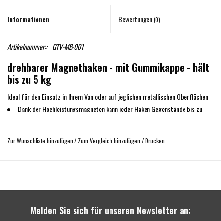
Informationen
Bewertungen
(0)
Artikelnummer::
GTV-MB-001
drehbarer Magnethaken - mit Gummikappe - hält
bis zu 5 kg
Ideal für den Einsatz in Ihrem Van oder auf jeglichen metallischen Oberflächen
Dank der Hochleistungsmagneten kann jeder Haken Gegenstände bis zu
einem Höchstgewicht von 5 kg tragen.
Abmessungen des Neodym-Magnetes: 65x26x23mm
Zur Wunschliste hinzufügen
/
Zum Vergleich hinzufügen
/
Drucken
Ideal zum Organisieren von Zubehör etc
Melden Sie sich für unseren Newsletter an: