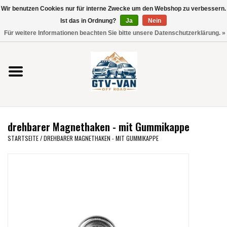
Wir benutzen Cookies nur für interne Zwecke um den Webshop zu verbessern.
Verwende
Ist das in Ordnung?
Ja
Nein
die
0 Artikel - €0,00
Für weitere Informationen beachten Sie bitte unsere Datenschutzerklärung. »
Pfeile
Startseite
nach
oben
und
Vito / V-Klasse 447
unten,
um
Viano /Vito 639
das
drehbarer Magnethaken - mit Gummikappe
verfügbare
VW T7 2025
STARTSEITE
/
DREHBARER MAGNETHAKEN - MIT GUMMIKAPPE
Ergebnis
auszuwählen.
VW T6
Drücke
die
Eingabetaste,
VW T5
um
zum
VW CRAFTER / MAN TGE