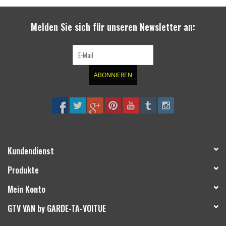
ausgewählten
Suchergebnis
SPRINTER VS30 / 907
Melden Sie sich für unseren Newsletter an:
zu
gelangen.
Sprinter 906 / NCV3
Benutzer
von
ABONNIEREN
FORD TRANSIT / + CUSTOM
Touchgeräten
können
Touch-
ANDERE VANS
und
Streichgesten
Classiques (VW T3, T4, Sprinter
verwenden.
T1N)
Kundendienst
Produkte
Zubehör
Mein Konto
SONDERANGEBOTE
GTV VAN by GARDE-TA-VOITUE