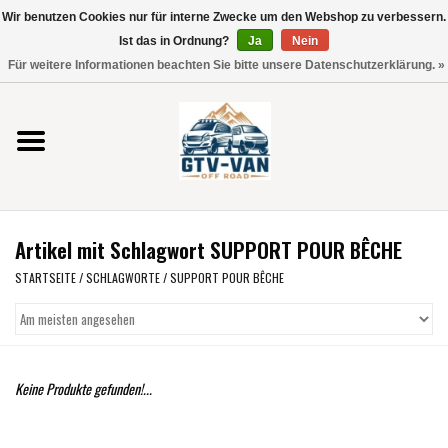
Wir benutzen Cookies nur für interne Zwecke um den Webshop zu verbessern.
Verwende
Ist das in Ordnung?
Ja
Nein
die
0 Artikel - €0,00
Für weitere Informationen beachten Sie bitte unsere Datenschutzerklärung. »
Pfeile
Startseite
nach
oben
und
Vito / V-Klasse 447
unten,
um
Viano /Vito 639
das
Artikel mit Schlagwort SUPPORT POUR BÊCHE
verfügbare
VW T7 2025
Ergebnis
STARTSEITE
/
SCHLAGWORTE
/
SUPPORT POUR BÊCHE
auszuwählen.
VW T6
Drücke
die
Eingabetaste,
VW T5
Keine Produkte gefunden!...
um
zum
VW CRAFTER / MAN TGE