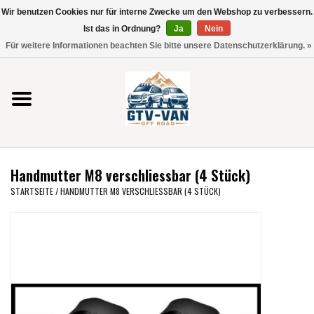
Wir benutzen Cookies nur für interne Zwecke um den Webshop zu verbessern.
Verwende
Ist das in Ordnung?
Ja
Nein
die
0 Artikel - €0,00
Für weitere Informationen beachten Sie bitte unsere Datenschutzerklärung. »
Pfeile
Startseite
nach
oben
und
Vito / V-Klasse 447
unten,
um
Viano /Vito 639
das
Handmutter M8 verschliessbar (4 Stück)
verfügbare
VW T7 2025
STARTSEITE
/
HANDMUTTER M8 VERSCHLIESSBAR (4 STÜCK)
Ergebnis
auszuwählen.
VW T6
Drücke
die
Eingabetaste,
VW T5
um
zum
VW CRAFTER / MAN TGE