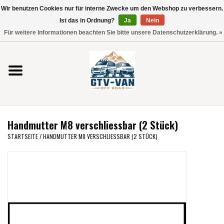
Wir benutzen Cookies nur für interne Zwecke um den Webshop zu verbessern.
Verwende
Ist das in Ordnung?
Ja
Nein
die
0 Artikel - €0,00
Für weitere Informationen beachten Sie bitte unsere Datenschutzerklärung. »
Pfeile
Startseite
nach
oben
und
Vito / V-Klasse 447
unten,
um
Viano /Vito 639
das
Handmutter M8 verschliessbar (2 Stück)
verfügbare
VW T7 2025
STARTSEITE
/
HANDMUTTER M8 VERSCHLIESSBAR (2 STÜCK)
Ergebnis
auszuwählen.
VW T6
Drücke
die
Eingabetaste,
VW T5
um
zum
VW CRAFTER / MAN TGE