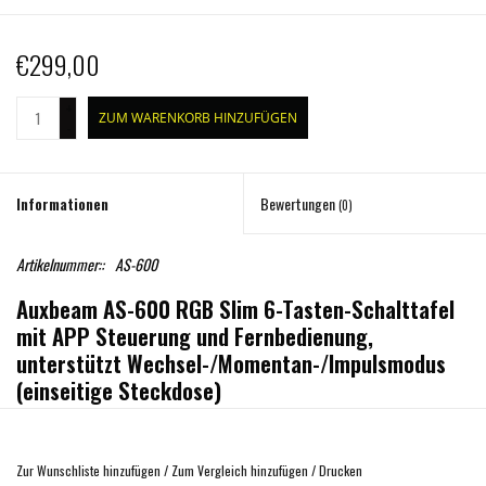
€299,00
+
ZUM WARENKORB HINZUFÜGEN
-
Informationen
Bewertungen
(0)
Artikelnummer::
AS-600
Auxbeam AS-600 RGB Slim 6-Tasten-Schalttafel
mit APP Steuerung und Fernbedienung,
unterstützt Wechsel-/Momentan-/Impulsmodus
(einseitige Steckdose)
Funktionen:
✔
RGB-Hintergrundbeleuchtung
– Unbegrenzte Farboptionen passend zur
Zur Wunschliste hinzufügen
/
Zum Vergleich hinzufügen
/
Drucken