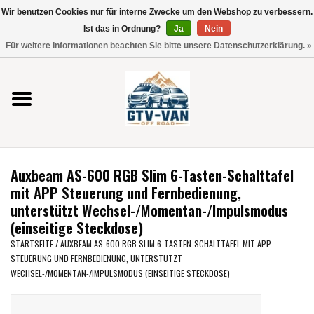
Wir benutzen Cookies nur für interne Zwecke um den Webshop zu verbessern.
Verwende
Ist das in Ordnung?
Ja
Nein
die
0 Artikel - €0,00
Für weitere Informationen beachten Sie bitte unsere Datenschutzerklärung. »
Pfeile
Startseite
nach
oben
und
Vito / V-Klasse 447
unten,
um
Viano /Vito 639
das
Auxbeam AS-600 RGB Slim 6-Tasten-Schalttafel
verfügbare
VW T7 2025
mit APP Steuerung und Fernbedienung,
Ergebnis
unterstützt Wechsel-/Momentan-/Impulsmodus
auszuwählen.
(einseitige Steckdose)
VW T6
Drücke
STARTSEITE
/
AUXBEAM AS-600 RGB SLIM 6-TASTEN-SCHALTTAFEL MIT APP
die
STEUERUNG UND FERNBEDIENUNG, UNTERSTÜTZT
Eingabetaste,
VW T5
WECHSEL-/MOMENTAN-/IMPULSMODUS (EINSEITIGE STECKDOSE)
um
zum
VW CRAFTER / MAN TGE