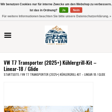
Wir benutzen Cookies nur für interne Zwecke um den Webshop zu verbessern.
Verwende
Ist das in Ordnung?
Ja
Nein
die
0 Artikel - €0,00
Für weitere Informationen beachten Sie bitte unsere Datenschutzerklärung. »
Pfeile
Startseite
nach
oben
und
Vito / V-Klasse 447
unten,
um
Viano /Vito 639
das
VW T7 Transporter (2025+) Kühlergrill-Kit –
verfügbare
VW T7 2025
Linear-18 / Glide
Ergebnis
STARTSEITE
/
VW T7 TRANSPORTER (2025+) KÜHLERGRILL-KIT – LINEAR-18 / GLIDE
auszuwählen.
VW T6
Drücke
die
Eingabetaste,
VW T5
um
zum
VW CRAFTER / MAN TGE