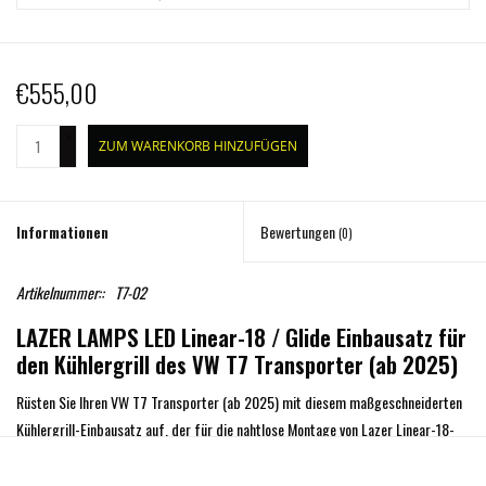
€555,00
+
ZUM WARENKORB HINZUFÜGEN
-
Informationen
Bewertungen
(0)
Artikelnummer::
T7-02
LAZER LAMPS LED
Linear-18 / Glide
Einbausatz für
den Kühlergrill des VW T7 Transporter (ab 2025)
Rüsten Sie Ihren VW T7 Transporter (ab 2025) mit diesem maßgeschneiderten
Kühlergrill-Einbausatz auf, der für die nahtlose Montage von Lazer Linear-18-
oder Glide-LED-Lichtleisten entwickelt wurde. Konstruiert für optimale
straßenzugelassene Leistung und ein Finish im Original-Stil.