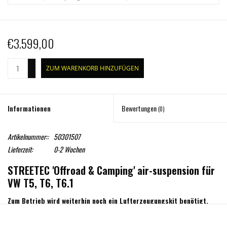
€3.599,00
+
ZUM WARENKORB HINZUFÜGEN
-
Informationen
Bewertungen
(0)
Artikelnummer::
50301507
Lieferzeit:
0-2 Wochen
STREETEC 'Offroad & Camping' air-suspension für
VW T5, T6, T6.1
Zum Betrieb wird weiterhin noch ein Lufterzeugungskit benötigt.
Mit der STREETEC 'offroad & camping' air-suspension bieten wir ein State-of-