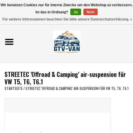
Wir benutzen Cookies nur für interne Zwecke um den Webshop zu verbessern.
Verwende
Ist das in Ordnung?
Ja
Nein
die
0 Artikel - €0,00
Für weitere Informationen beachten Sie bitte unsere Datenschutzerklärung. »
Pfeile
Startseite
nach
oben
und
Vito / V-Klasse 447
unten,
um
Viano /Vito 639
das
STREETEC 'Offroad & Camping' air-suspension für
verfügbare
VW T7 2025
VW T5, T6, T6.1
Ergebnis
STARTSEITE
/
STREETEC 'OFFROAD & CAMPING' AIR-SUSPENSION FÜR VW T5, T6, T6.1
auszuwählen.
VW T6
Drücke
die
Eingabetaste,
VW T5
um
zum
VW CRAFTER / MAN TGE