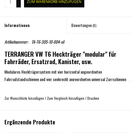
ZUM WARENKORB HINZUFÜGEN
-
Informationen
Bewertungen
(0)
Artikelnummer::
TA-T6-305-10-004-sil
TERRANGER VW T6 Heckträger "modular" für
Fahrräder, Ersatzrad, Kanister, usw.
Modulares Heckträgersystem mit vier horizontal angeordneten
Fahrradstandschienen und vier senkrecht angeordneten universal Zurrschienen
(System Airline). Die Zurrschienen dienen der Befestigung von optional
erhältlichen Haltemodulen für Ersatzrad, Kanister, Wagenheber, Transportboxen
Zur Wunschliste hinzufügen
/
Zum Vergleich hinzufügen
/
Drucken
u.v.m.. Zum Verständnis sind auf einigen Abbildungen diese Module und auch ein
Ersatzrad und ein Kanister mit dargestellt. Zum Lieferumfang gehört jedoch
lediglich der Fahrradträger mit den 4 Fahrradstandschienen und den 4
Ergänzende Produkte
senkrechten Zurrschienen. Je nach Ausstattung müssen ein oder mehrere
Fahrradstandschienen demontiert werden damit die Klappe mit den