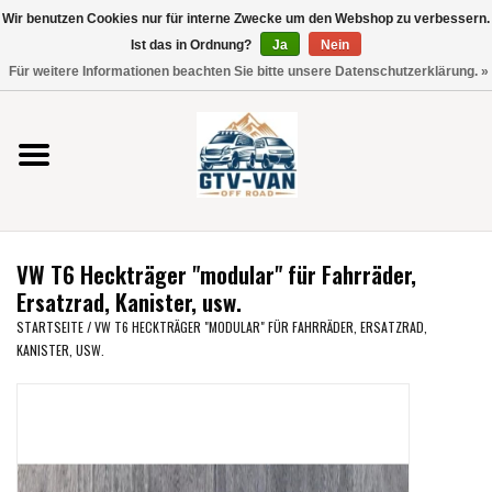
Wir benutzen Cookies nur für interne Zwecke um den Webshop zu verbessern.
Verwende
Ist das in Ordnung?
Ja
Nein
die
0 Artikel - €0,00
Für weitere Informationen beachten Sie bitte unsere Datenschutzerklärung. »
Pfeile
Startseite
nach
oben
und
Vito / V-Klasse 447
unten,
um
Viano /Vito 639
das
VW T6 Heckträger "modular" für Fahrräder,
verfügbare
VW T7 2025
Ersatzrad, Kanister, usw.
Ergebnis
STARTSEITE
/
VW T6 HECKTRÄGER "MODULAR" FÜR FAHRRÄDER, ERSATZRAD,
auszuwählen.
KANISTER, USW.
VW T6
Drücke
die
Eingabetaste,
VW T5
um
zum
VW CRAFTER / MAN TGE