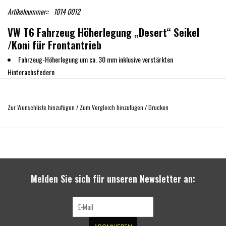
Artikelnummer::
1014 0012
VW T6 Fahrzeug Höherlegung „Desert“ Seikel
/Koni für Frontantrieb
Fahrzeug-Höherlegung um ca. 30 mm inklusive verstärkten
Hinterachsfedern
Koni
Special Active
Stoßdämpfer mit neuster FSD-Technologie für optimale
Straßenlage bei hohem Komfort
Zur Wunschliste hinzufügen
/
Zum Vergleich hinzufügen
/
Drucken
Inklusive aller Einbauteile
Inklusive Teilegutachten
Die zu erwartende Lebensdauer der Gelenkwellen kann sich durch die
Höherlegung verkürzen!
HD-Fahrwerke nur für Fahrzeuge mit dauerhaft schwerer Beladung
Melden Sie sich für unseren Newsletter an:
(mind. 500 kg) !
Nicht für Fahrzeuge mit adaptivem Fahrwerk!
Made in Germany by SEIKEL und KONI