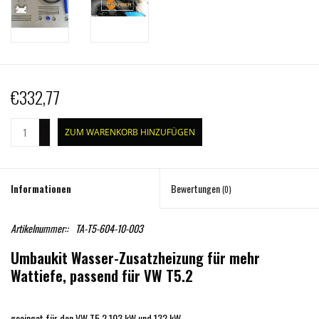
€332,77
+
ZUM WARENKORB HINZUFÜGEN
-
Informationen
Bewertungen
(0)
Artikelnummer::
TA-T5-604-10-003
Umbaukit Wasser-Zusatzheizung für mehr
Wattiefe, passend für VW T5.2
geeinget für den VW T5.2 103 kW und 132 kW.