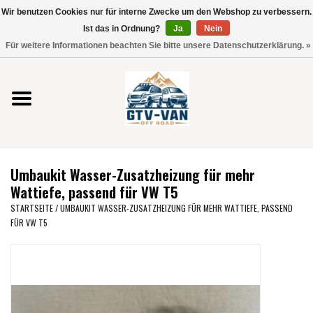
Wir benutzen Cookies nur für interne Zwecke um den Webshop zu verbessern.
Verwende
Ist das in Ordnung?
Ja
Nein
die
0 Artikel - €0,00
Für weitere Informationen beachten Sie bitte unsere Datenschutzerklärung. »
Pfeile
Startseite
nach
oben
und
Vito / V-Klasse 447
unten,
um
Viano /Vito 639
das
Umbaukit Wasser-Zusatzheizung für mehr
verfügbare
VW T7 2025
Wattiefe, passend für VW T5
Ergebnis
STARTSEITE
/
UMBAUKIT WASSER-ZUSATZHEIZUNG FÜR MEHR WATTIEFE, PASSEND
auszuwählen.
FÜR VW T5
VW T6
Drücke
die
Eingabetaste,
VW T5
um
zum
VW CRAFTER / MAN TGE