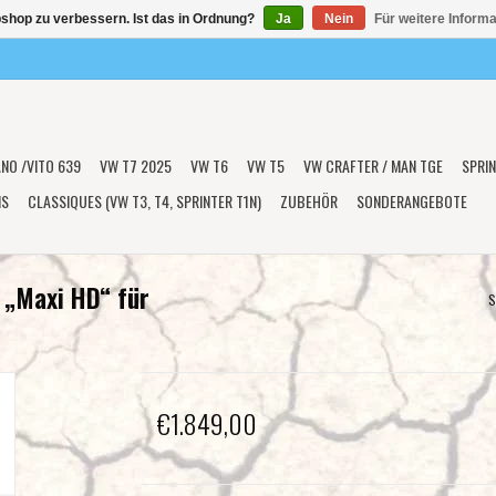
shop zu verbessern. Ist das in Ordnung?
Ja
Nein
Für weitere Inform
ANO /VITO 639
VW T7 2025
VW T6
VW T5
VW CRAFTER / MAN TGE
SPRIN
NS
CLASSIQUES (VW T3, T4, SPRINTER T1N)
ZUBEHÖR
SONDERANGEBOTE
 „Maxi HD“ für
S
€1.849,00