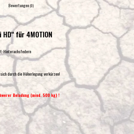
Eingabetaste,
Bewertungen
(0)
um
zum
ausgewählten
i HD“ für 4MOTION
Suchergebnis
zu
gelangen.
rt-Hinterachsfedern
Benutzer
von
Touchgeräten
sich durch die Höherlegung verkürzen!
können
Touch-
und
hwerer Beladung (mind. 500 kg) !
Streichgesten
verwenden.