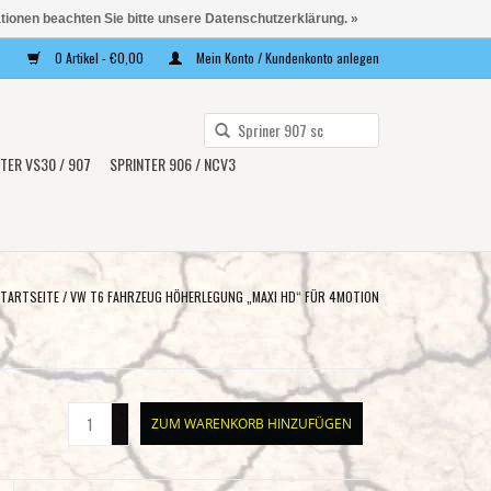
ationen beachten Sie bitte unsere Datenschutzerklärung. »
0 Artikel - €0,00
Mein Konto / Kundenkonto anlegen
Verwende
die
TER VS30 / 907
SPRINTER 906 / NCV3
Pfeile
nach
oben
und
unten,
TARTSEITE
/
VW T6 FAHRZEUG HÖHERLEGUNG „MAXI HD“ FÜR 4MOTION
um
das
verfügbare
Ergebnis
+
ZUM WARENKORB HINZUFÜGEN
auszuwählen.
-
Drücke
die