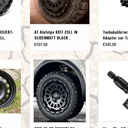
ZUM WARENKO
ROJEKT-
AT Alufelge 8X17 ZOLL IN
Tachokalibrier
OLL,
SEIDENMATT BLACK ,
Adapter zur 
KAV FÜR
KONKAV FÜR MB447 / ET40
€597,00
€545,00
T40
asse 447
TWIN-MONOTUBE-PROJEKT-AT-HD-
Alcar Plug&Drive
rbeschichtet
MONOBLOC KONKAVE, 8x17’’ HEAVY
Metall 
ML66.5
DUTY SCHWERLAST ALUFELGE IN
ZUM WARENKO
SEIDENMATT-SCHWARZ speziell für
NZUFÜGEN
Mercedes V Klasse und Vito 447
ZUM WARENKORB HINZUFÜGEN