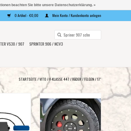
ationen beachten Sie bitte unsere Datenschutzerklärung. »
0 Artikel - €0,00
Mein Konto / Kundenkonto anlegen
Verwende
die
TER VS30 / 907
SPRINTER 906 / NCV3
Pfeile
nach
oben
und
unten,
STARTSEITE
/
VITO / V-KLASSE 447
/
RÄDER
/
FELGEN
/
17"
um
das
nach Einbau einer
DELTA KLASSIK B Alufelge, 8.0x17 H2,
verfügbare
öße als die Serie.
5x112 ET 40 Beadlockoptik für
Ergebnis
mit Plug-in Adapter
Mercedes Vito 447
g nach Einbau einer
auszuwählen.
ZUM WARENKORB HINZUFÜGEN
öße (Durchmesser)
Drücke
e Serie.
die