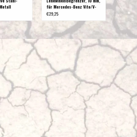
ive Stahl-
Lenkwinkelbegrenzer, 10 mm,
Metall
für Mercedes-Benz Vito/V-
Klasse 447
€29,25