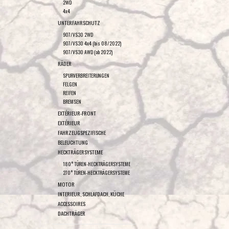
2WD
4x4
UNTERFAHRSCHUTZ
907/VS30 2WD
907/VS30 4x4 (bis 08/2022)
907/VS30 AWD (ab 2022)
RÄDER
SPURVERBREITERUNGEN
FELGEN
REIFEN
BREMSEN
EXTÉRIEUR-FRONT
EXTÉRIEUR
FAHRZEUGSPEZIFISCHE
BELEUCHTUNG
HECKTRÄGERSYSTEME
180° TÜREN-HECKTRÄGERSYSTEME
270° TÜREN-HECKTRÄGERSYSTEME
MOTOR
INTERIEUR, SCHLAFDACH, KÜCHE
ACCESSOIRES
DACHTRÄGER