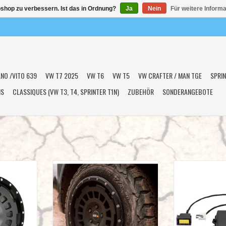
shop zu verbessern. Ist das in Ordnung?
Ja
Nein
Für weitere Inform
ANO /VITO 639
VW T7 2025
VW T6
VW T5
VW CRAFTER / MAN TGE
SPRIN
NS
CLASSIQUES (VW T3, T4, SPRINTER T1N)
ZUBEHÖR
SONDERANGEBOTE
OJEKT-AT
TWIN-MONOTUBE-PROJEKT-AT
Tachoanpassung 
rbe: STONE,
Alufelge 8X17 ZOLL IN SEIDENMATT
anderen Reifengr
447 / ET40
BLACK , KONKAV FÜR Mercedes 447 /
Tachokalibrierkit 
ET40
zur Tachoanpassun
NZUFÜGEN
anderen Reifengr
ZUM WARENKORB HINZUFÜGEN
als di