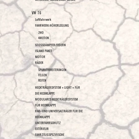
VW T6
Luftfahrwerk
FAHRWERK-HÖHERLEGUNG
2WD
4MOTION
STOSSDÄMPFER/FEDERN
ISLAND PAKET
MOTOR
RÄDER
SPURVERBREITERUNGEN
FELGEN
REIFEN
HECKTRÄGERSYSTEM « LIGHT » FÜR
DIE HECKKLAPPE
MODULARES HECKTRÄGERSYSTEM
FÜR HECKKLAPPE
RAD- UND UNIVERSALTRÄGER FÜR DIE
HECKKLAPPE
UNTERFAHRSCHUTZ
EXTÉRIEUR
FAHRZEUGSPEZIFISCHE