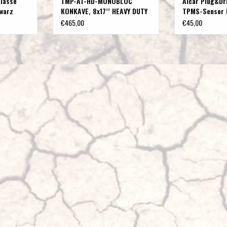
Klasse
TMP-AT-HD-MONOBLOC
Alcar Plug&Dr
warz
KONKAVE, 8x17’’ HEAVY DUTY
TPMS-Sensor 
6.5x17
SCHWERLAST ALUFELGE IN
/schwarz
€465,00
€45,00
SEIDENMATT-SCHWARZ
speziell für Mercedes V
Klasse und Vito 447