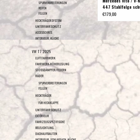
Mercedes Vito / V-
SPURVERBREITERUNGEN
447 Stahlfelge sch
REIFEN
pulverbeschichtet 
€179,00
FELGEN
5/112 ET50 ML66.5
HECKTRÄGERSYSTEM
UNTERFAHRSCHUTZ
ACCESSOIRES
INTERIEUR, KÜCHE
VW T7 2025
LUFTFAHRWERK
FAHRWERK-HÖHERLEGUNG
STOSSDÄMPFER/FEDERN
RÄDER
SPURVERBREITERUNGEN
FELGEN
HECKTRÄGER
FÜR HECKKLAPPE
UNTERFAHRSCHUTZ
EXTÉRIEUR
FAHRZEUGSPEZIFISCHE
BELEUCHTUNG
DACHAUFBAUTEN
INTERIEUR, SCHLAFDACH, KÜCHE