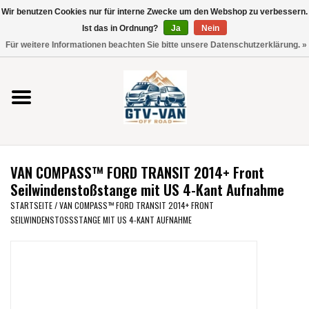
Wir benutzen Cookies nur für interne Zwecke um den Webshop zu verbessern.
Verwende
Ist das in Ordnung?
Ja
Nein
die
0 Artikel - €0,00
Für weitere Informationen beachten Sie bitte unsere Datenschutzerklärung. »
Pfeile
Startseite
nach
oben
und
Vito / V-Klasse 447
unten,
um
Viano /Vito 639
das
VAN COMPASS™ FORD TRANSIT 2014+ Front
verfügbare
VW T7 2025
Seilwindenstoßstange mit US 4-Kant Aufnahme
Ergebnis
STARTSEITE
/
VAN COMPASS™ FORD TRANSIT 2014+ FRONT
auszuwählen.
SEILWINDENSTOSSSTANGE MIT US 4-KANT AUFNAHME
VW T6
Drücke
die
Eingabetaste,
VW T5
um
zum
VW CRAFTER / MAN TGE