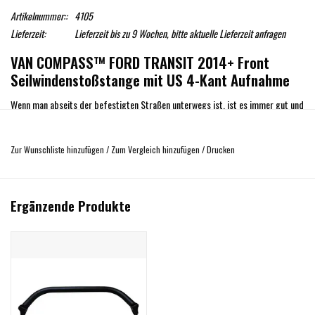
Artikelnummer::
4105
Lieferzeit:
Lieferzeit bis zu 9 Wochen, bitte aktuelle Lieferzeit anfragen
VAN COMPASS™ FORD TRANSIT 2014+ Front
Seilwindenstoßstange mit US 4-Kant Aufnahme
Wenn man abseits der befestigten Straßen unterwegs ist, ist es immer gut und
sicher, einen Backup-Plan haben zu haben falls Sie stecken bleiben oder ein
Hindernis vor Ihnen liegt.
Zur Wunschliste hinzufügen
/
Zum Vergleich hinzufügen
/
Drucken
Diese Halterung wird nicht einfach an Vorderrahmen geschraubt, wie es bei
allen anderen "Windenstoßfängern" auf dem Markt der Fall ist. Die VAN
COMPASS Halterung wird mit 14 Schrauben am Fahrgestell befestigt. Damit
Ergänzende Produkte
können Sie darauf vertrauen, dass diese Windenhalterung Ihren Transit aus den
schwierigsten Situationen herausholt, ohne sich Gedanken über Verwindung oder
Beschädigungen am Fahrgestell Ihres Van zu machen. Diese Halterung aus
hochfestem 5 mm Stahl und 6,3 mm dickem Vierkantrohr wird bei Van
Compass CNC-geschnitten, geformt und geschweißt, um eine perfekte
Passform zu gewährleisten.